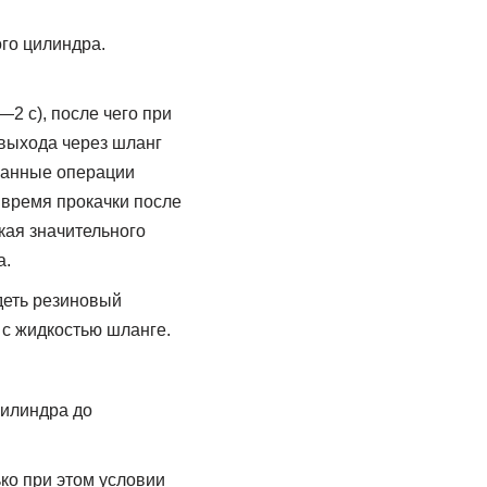
го цилиндра.
2 с), после чего при
 выхода через шланг
азанные операции
 время прокачки после
кая значительного
а.
деть резиновый
 с жидкостью шланге.
цилиндра до
ко при этом условии