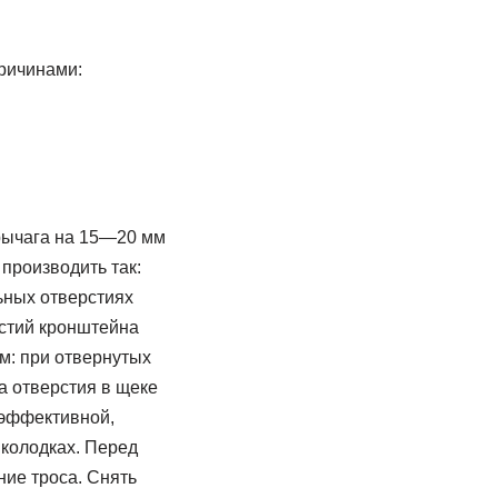
ричинами:
 рычага на 15—20 мм
производить так:
ьных отверстиях
рстий кронштейна
м: при отвернутых
а отверстия в щеке
еэффективной,
колодках. Перед
ие троса. Снять