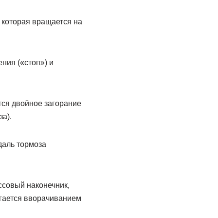
 которая вращается на
ния («стоп») и
тся двойное загорание
а).
даль тормоза
ссовый наконечник,
игается вворачиванием