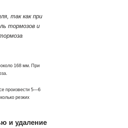
я, так как при
ль тормозов и
 тормоза
около 168 мм. При
оза.
ссе произвести 5—6
сколько резких
ю и удаление