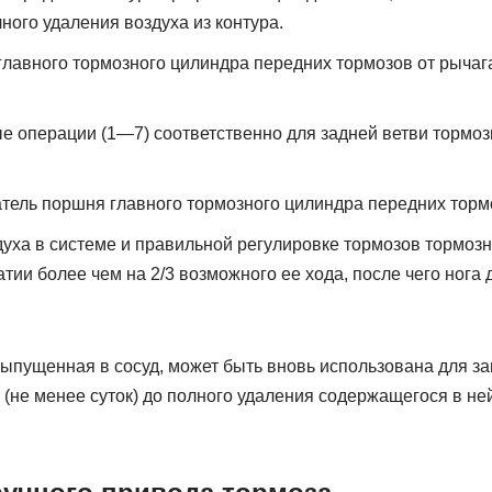
ного удаления воздуха из контура.
главного тормозного цилиндра передних тормозов от рычага
е операции (1—7) соответственно для задней ветви тормоз
тель поршня главного тормозного цилиндра передних тормо
духа в системе и правильной регулировке тормозов тормоз
атии более чем на 2/3 возможного ее хода, после чего ног
выпущенная в сосуд, может быть вновь использована для з
я (не менее суток) до полного удаления содержащегося в ней