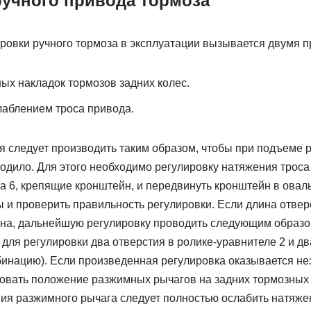
ручного привода тормоза
ровки ручного тормоза в эксплуатации вызывается двумя п
х накладок тормозов задних колес.
лаблением троса привода.
я следует производить таким образом, чтобы при подъеме
дило. Для этого необходимо регулировку натяжения троса 
а 6, крепящие кронштейн, и передвинуть кронштейн в овал
ы и проверить правильность регулировки. Если длина отве
на, дальнейшую регулировку проводить следующим образо
 для регулировки два отверстия в ролике-уравнителе 2 и дв
бинацию). Если произведенная регулировка оказывается н
овать положение разжимных рычагов на задних тормозных 
ия разжимного рычага следует полностью ослабить натяжен