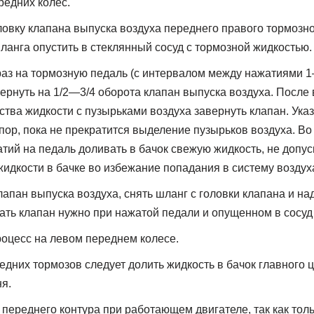
редних колес.
ловку клапана выпуска воздуха переднего правого тормозно
анга опустить в стеклянный сосуд с тормозной жидкостью.
аз на тормозную педаль (с интервалом между нажатиями 1—
ернуть на 1/2—3/4 оборота клапан выпуска воздуха. После
ства жидкости с пузырьками воздуха завернуть клапан. Ук
 пор, пока не прекратится выделение пузырьков воздуха. Во
ий на педаль доливать в бачок свежую жидкость, не допус
идкости в бачке во избежание попадания в систему воздух
лапан выпуска воздуха, снять шланг с головки клапана и на
ать клапан нужно при нажатой педали и опущенном в сосуд
роцесс на левом переднем колесе.
едних тормозов следует долить жидкость в бачок главного 
я.
 переднего контура при работающем двигателе, так как толь