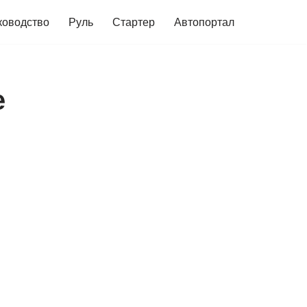
ководство
Руль
Стартер
Автопортал
е