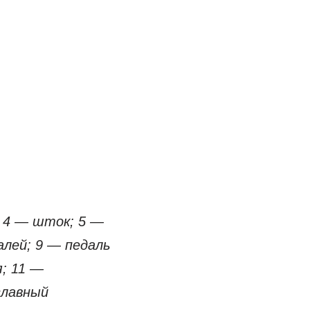
; 4 — шток; 5 —
алей; 9 — педаль
; 11 —
главный