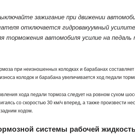
выключайте зажигание при движении автомобил
гателя отключается гидровакуумный усилите
ля торможения автомобиля усилие на педаль
рмоза при неизношенных колодках и барабанах составляет 
износа колодок и барабана увеличивается ход педали торм
овления хода педали тормоза следует на ровном сухом шо
игаясь со скоростью 30 км/ч вперед, а также произвести не
 задним ходом.
ормозной системы рабочей жидкость