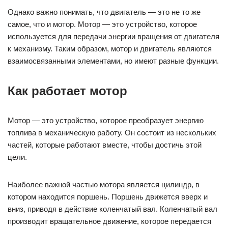
частей, которые работают вместе, чтобы достичь этой
цели.
Наиболее важной частью мотора является цилиндр, в
котором находится поршень. Поршень движется вверх и
вниз, приводя в действие коленчатый вал. Коленчатый вал
производит вращательное движение, которое передается
через приводные ремни и двигателю.
Однако, простое движение поршня не может привести к
работе мотора. Для того, чтобы горючее сгорело, требуется
зажигание. Система зажигания состоит из свечей, катушки
зажигания и датчика положения коленчатого вала.
Зажигательная система производит искру, которая
поджигает топливо в цилиндре, вызывая его взрыв и
приводя поршень в движение.
Существует много разных типов моторов, включая