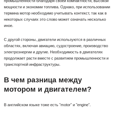
В чем разница между
мотором и двигателем?
В английском языке тоже есть "motor" и "engine".
А в чем, собственно, разница?
Разница между словами-синонимами "мотором" и
"двигателем" видится только в их происхождении.
Двигатель-движитель и его аналог латинского
происхождения "motor" это всё то, что приводит в
движение, что двигает, главный механизм, приводящий в
движение всю работающую машину. Только иностранец
получил у нас, как всегда, большее преимущество в виде
приставки "мото-" в сложных словах: