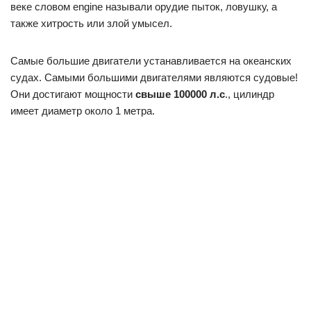
веке словом engine называли орудие пыток, ловушку, а
также хитрость или злой умысел.
Самые большие двигатели устанавливается на океанских
судах. Самыми большими двигателями являются судовые!
Они достигают мощности
свыше 100000 л.с
., цилиндр
имеет диаметр около 1 метра.
Мы привыкли, что мотор непрерывно вращается, но,
оказывается, есть особый двигатель, который может
поворачиваться на определенный угол (шаг). Шаговый
двигатель применяется, например, в электронных
стрелочных часах.
Краткий итог