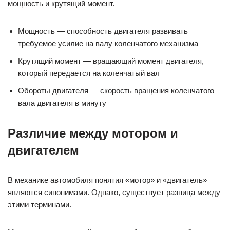
двигателем
В механике автомобиля понятия «мотор» и «двигатель»
являются синонимами. Однако, существует разница между
этими терминами.
Мотор является устройством, преобразующим любую
форму энергии в механическую работу. Это может быть
электродвигатель или газотурбинный двигатель. Мощность
мотора измеряется в ваттах и используется в науке и
технике.
Двигатель же — это термин, используемый в транспорте и
автомобильной индустрии. Двигатель преобразует
химическую энергию топлива в механическую работу и
обычно состоит из нескольких компонентов, таких как
поршневой двигатель, турбодизельный двигатель или