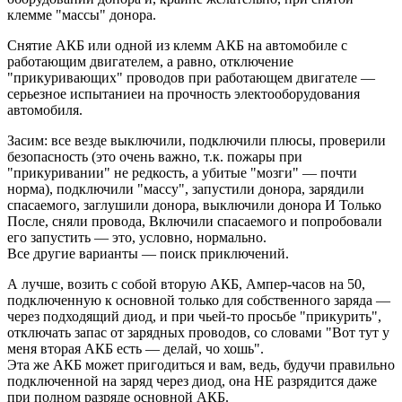
клемме "массы" донора.
Снятие АКБ или одной из клемм АКБ на автомобиле с
работающим двигателем, а равно, отключение
"прикуривающих" проводов при работающем двигателе —
серьезное испытаниеи на прочность электооборудования
автомобиля.
Засим: все везде выключили, подключили плюсы, проверили
безопасность (это очень важно, т.к. пожары при
"прикуривании" не редкость, а убитые "мозги" — почти
норма), подключили "массу", запустили донора, зарядили
спасаемого, заглушили донора, выключили донора И Только
После, сняли провода, Включили спасаемого и попробовали
его запустить — это, условно, нормально.
Все другие варианты — поиск приключений.
А лучше, возить с собой вторую АКБ, Ампер-часов на 50,
подключенную к основной только для собственного заряда —
через подходящий диод, и при чьей-то просьбе "прикурить",
отключать запас от зарядных проводов, со словами "Вот тут у
меня вторая АКБ есть — делай, чо хошь".
Эта же АКБ может пригодиться и вам, ведь, будучи правильно
подключенной на заряд через диод, она НЕ разрядится даже
при полном разряде основной АКБ.