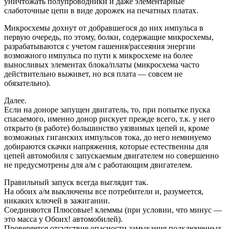
уничтожать полупроводники и даже элементарные
слаботочные цепи в виде дорожек на печатных платах.
Микросхемы дохнут от добравшегося до них импульса в
первую очередь, по этому, болки, содержащие микросхемы,
разрабатываются с учетом гашения/рассеяния энергии
возможного импульса по пути к микросхеме на более
выносливых элементах блока/платы (микросхема часто
действительно выживет, но вся плата — совсем не
обязательно).
Далее.
Если на доноре запущен двигатель, то, при попытке пуска
спасаемого, именно донор рискует прежде всего, т.к. у него
открыто (в работе) большинство уязвимых цепей и, кроме
возможных гиганских импульсов тока, до него неминуемо
добираются скачки напряжения, которые естественны для
цепей автомобиля с запускаемым двигателем но совершенно
не предусмотрены для а/м с работающим двигателем.
Правильный запуск всегда выглядит так.
На обоих а/м выключены все потребители и, разумеется,
никаких ключей в зажигании.
Соединяются Плюсовые! клеммы (при условии, что минус —
это масса у Обоих! автомобилей).
Проверяется отсутствие опасности замыкания подключенных