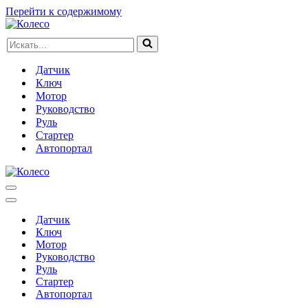
Перейти к содержимому
Искать...
Датчик
Ключ
Мотор
Руководство
Руль
Стартер
Автопортал
Меню
навигации
Меню
навигации
Датчик
Ключ
Мотор
Руководство
Руль
Стартер
Автопортал