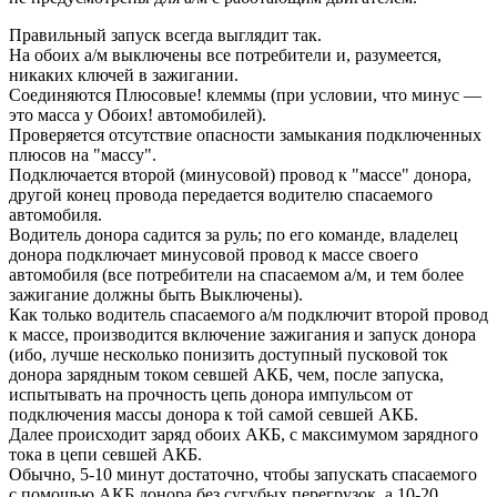
Правильный запуск всегда выглядит так.
На обоих а/м выключены все потребители и, разумеется,
никаких ключей в зажигании.
Соединяются Плюсовые! клеммы (при условии, что минус —
это масса у Обоих! автомобилей).
Проверяется отсутствие опасности замыкания подключенных
плюсов на "массу".
Подключается второй (минусовой) провод к "массе" донора,
другой конец провода передается водителю спасаемого
автомобиля.
Водитель донора садится за руль; по его команде, владелец
донора подключает минусовой провод к массе своего
автомобиля (все потребители на спасаемом а/м, и тем более
зажигание должны быть Выключены).
Как только водитель спасаемого а/м подключит второй провод
к массе, производится включение зажигания и запуск донора
(ибо, лучше несколько понизить доступный пусковой ток
донора зарядным током севшей АКБ, чем, после запуска,
испытывать на прочность цепь донора импульсом от
подключения массы донора к той самой севшей АКБ.
Далее происходит заряд обоих АКБ, с максимумом зарядного
тока в цепи севшей АКБ.
Обычно, 5-10 минут достаточно, чтобы запускать спасаемого
с помощью АКБ донора без сугубых перегрузок, а 10-20