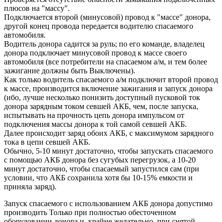
плюсов на "массу".
Подключается второй (минусовой) провод к "массе" донора,
другой конец провода передается водителю спасаемого
автомобиля.
Водитель донора садится за руль; по его команде, владелец
донора подключает минусовой провод к массе своего
автомобиля (все потребители на спасаемом а/м, и тем более
зажигание должны быть Выключены).
Как только водитель спасаемого а/м подключит второй провод
к массе, производится включение зажигания и запуск донора
(ибо, лучше несколько понизить доступный пусковой ток
донора зарядным током севшей АКБ, чем, после запуска,
испытывать на прочность цепь донора импульсом от
подключения массы донора к той самой севшей АКБ.
Далее происходит заряд обоих АКБ, с максимумом зарядного
тока в цепи севшей АКБ.
Обычно, 5-10 минут достаточно, чтобы запускать спасаемого
с помощью АКБ донора без сугубых перегрузок, а 10-20
минут достаточно, чтобы спасаемый запустился сам (при
условии, что АКБ сохранила хотя бы 10-15% емкости и
приняла заряд).
Запуск спасаемого с использованием АКБ донора допустимо
производить Только при полностью обесточенном
оборудовании донора и, крайне желательно, при снятой