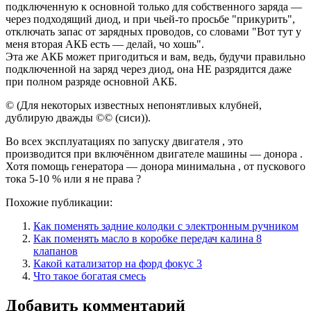
подключенную к основной только для собственного заряда —
через подходящий диод, и при чьей-то просьбе "прикурить",
отключать запас от зарядных проводов, со словами "Вот тут у
меня вторая АКБ есть — делай, чо хошь".
Эта же АКБ может пригодиться и вам, ведь, будучи правильно
подключенной на заряд через диод, она НЕ разрядится даже
при полном разряде основной АКБ.
© (Для некоторых известных непонятливых клубней,
дублирую дважды ©© (сиси)).
Во всех эксплуатациях по запуску двигателя , это
производится при включённом двигателе машины — донора .
Хотя помощь генератора — донора минимальна , от пускового
тока 5-10 % или я не права ?
Похожие публикации:
Как поменять задние колодки с электронным ручником
Как поменять масло в коробке передач калина 8
клапанов
Какой катализатор на форд фокус 3
Что такое богатая смесь
Добавить комментарий