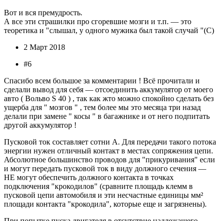
Вот и вся премудрость.
А все эти страшилки про сгоревшие мозги и т.п. — это
теоретика и "слышал, у одного мужика был такой случай "(С)
2 Март 2018
#6
Спасибо всем большое за комментарии ! Всё прочитали и
сделали вывод для себя — отсоединить аккумулятор от моего
авто ( Вольво S 40 ) , так как жто можно спокойно сделать без
ущерба для " мозгов " , тем более мы это месяца три назад
делали при замене " косы " в багажнике и от него подпитать
другой аккумулятор !
Пусковой ток составляет сотни А. Для передачи такого потока
энергии нужен отличный контакт в местах сопряжения цепи.
Абсолютное большинство проводов для "прикуривания" если
и могут передать пусковой ток в виду должного сечения —
НЕ могут обеспечить должного контакта в точках
подключения "крокодилов" (сравните площадь клемм в
пусковой цепи автомобиля и эти несчастные единицы мм²
площади контакта "крокодила", которые еще и загрязнены).
При попытке пуска двигателя в отсутствие надлежащего