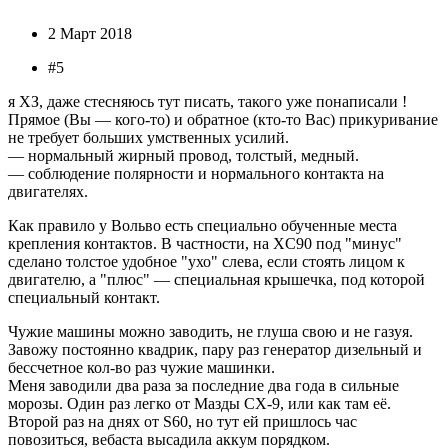
2 Март 2018
#5
я ХЗ, даже стесняюсь тут писать, такого уже понаписали !
Прямое (Вы — кого-то) и обратное (кто-то Вас) прикуривание
не требует больших умственных усилий.
— нормальный жирный провод, толстый, медный.
— соблюдение полярности и нормального контакта на
двигателях.
Как правило у Вольво есть специально обученные места
крепления контактов. В частности, на XС90 под "минус"
сделано толстое удобное "ухо" слева, если стоять лицом к
двигателю, а "плюс" — специальная крышечка, под которой
специальный контакт.
Чужие машины можно заводить, не глуша свою и не газуя.
Завожу постоянно квадрик, пару раз генератор дизельный и
бессчетное кол-во раз чужие машинки.
Меня заводили два раза за последние два года в сильные
морозы. Один раз легко от Мазды CX-9, или как там её.
Второй раз на днях от S60, но тут ей пришлось час
повозиться, вебаста высадила аккум порядком.