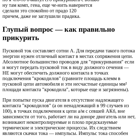
ну там комп, гена, еще че-нить навернется
сделали это спокойно от прадо 120
причем, даже не заглушили прадика.
Глупый вопрос — как правильно
прикурить
Пусковой ток составляет сотни А. Для передачи такого потока
энергии нужен отличный контакт в местах сопряжения цепи.
Абсолютное большинство проводов для "прикуривания" если
и могут передать пусковой ток в виду должного сечения —
НЕ могут обеспечить должного контакта в точках
подключения "крокодилов" (сравните площадь клемм в
пусковой цепи автомобиля и эти несчастные единицы мм²
площади контакта "крокодила", которые еще и загрязнены).
При попытке пуска двигателя в отсутствие надлежащего
контакта "крокодилов" (а он ненадлежащий в 99 случаев из
100), в точках подключения к цепи а/м с севшей АКб, вне
зависимости от того, работает ли на доноре двигатель или нет,
возникают неконтролируемые и плохо предсказуемые
термические и электрические процессы. Их следствием
являются скачки тока — импульсы. Импульс тока способен