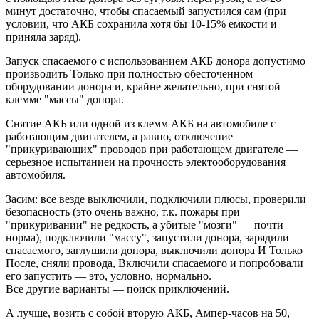
минут достаточно, чтобы спасаемый запустился сам (при
условии, что АКБ сохранила хотя бы 10-15% емкости и
приняла заряд).
Запуск спасаемого с использованием АКБ донора допустимо
производить Только при полностью обесточенном
оборудовании донора и, крайне желательно, при снятой
клемме "массы" донора.
Снятие АКБ или одной из клемм АКБ на автомобиле с
работающим двигателем, а равно, отключение
"прикуривающих" проводов при работающем двигателе —
серьезное испытаниеи на прочность электооборудования
автомобиля.
Засим: все везде выключили, подключили плюсы, проверили
безопасность (это очень важно, т.к. пожары при
"прикуривании" не редкость, а убитые "мозги" — почти
норма), подключили "массу", запустили донора, зарядили
спасаемого, заглушили донора, выключили донора И Только
После, сняли провода, Включили спасаемого и попробовали
его запустить — это, условно, нормально.
Все другие варианты — поиск приключений.
А лучше, возить с собой вторую АКБ, Ампер-часов на 50,