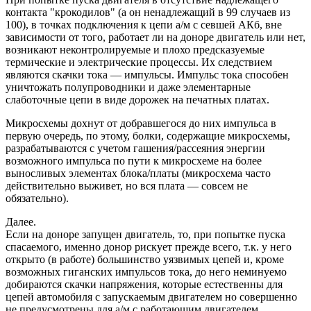
контакта "крокодилов" (а он ненадлежащий в 99 случаев из
100), в точках подключения к цепи а/м с севшей АКб, вне
зависимости от того, работает ли на доноре двигатель или нет,
возникают неконтролируемые и плохо предсказуемые
термические и электрические процессы. Их следствием
являются скачки тока — импульсы. Импульс тока способен
уничтожать полупроводники и даже элементарные
слаботочные цепи в виде дорожек на печатных платах.
Микросхемы дохнут от добравшегося до них импульса в
первую очередь, по этому, болки, содержащие микросхемы,
разрабатываются с учетом гашения/рассеяния энергии
возможного импульса по пути к микросхеме на более
выносливых элементах блока/платы (микросхема часто
действительно выживет, но вся плата — совсем не
обязательно).
Далее.
Если на доноре запущен двигатель, то, при попытке пуска
спасаемого, именно донор рискует прежде всего, т.к. у него
открыто (в работе) большинство уязвимых цепей и, кроме
возможных гиганских импульсов тока, до него неминуемо
добираются скачки напряжения, которые естественны для
цепей автомобиля с запускаемым двигателем но совершенно
не предусмотрены для а/м с работающим двигателем.