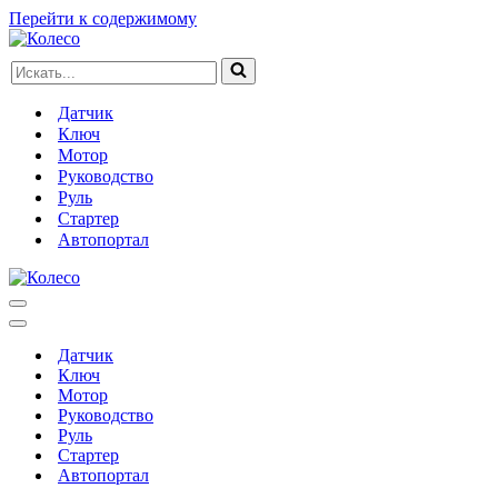
Перейти к содержимому
Искать...
Датчик
Ключ
Мотор
Руководство
Руль
Стартер
Автопортал
Меню
навигации
Меню
навигации
Датчик
Ключ
Мотор
Руководство
Руль
Стартер
Автопортал