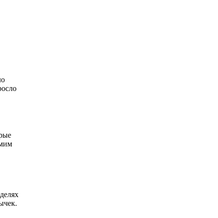
ло
росло
орые
амим
оделях
ычек.