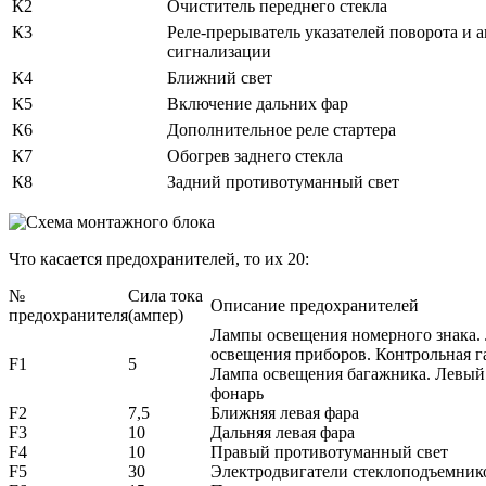
К2
Очиститель переднего стекла
К3
Реле-прерыватель указателей поворота и 
сигнализации
К4
Ближний свет
К5
Включение дальних фар
К6
Дополнительное реле стартера
К7
Обогрев заднего стекла
К8
Задний противотуманный свет
Что касается предохранителей, то их 20:
№
Сила тока
Описание предохранителей
предохранителя
(ампер)
Лампы освещения номерного знака.
освещения приборов. Контрольная г
F1
5
Лампа освещения багажника. Левый
фонарь
F2
7,5
Ближняя левая фара
F3
10
Дальняя левая фара
F4
10
Правый противотуманный свет
F5
30
Электродвигатели стеклоподъемник