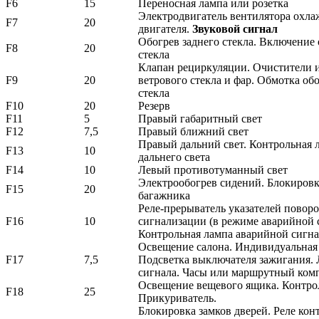
F6
15
Переносная лампа или розетка
Электродвигатель вентилятора охла
F7
20
двигателя.
Звуковой сигнал
Обогрев заднего стекла. Включение 
F8
20
стекла
Клапан рециркуляции. Очистители 
F9
20
ветрового стекла и фар. Обмотка обо
стекла
F10
20
Резерв
F11
5
Правый габаритный свет
F12
7,5
Правый ближний свет
Правый дальний свет. Контрольная 
F13
10
дальнего света
F14
10
Левый противотуманный свет
Электрообогрев сидений. Блокировк
F15
20
багажника
Реле-прерыватель указателей повор
F16
10
сигнализации (в режиме аварийной 
Контрольная лампа аварийной сигн
Освещение салона. Индивидуальная 
F17
7,5
Подсветка выключателя зажигания. 
сигнала. Часы или маршрутный ком
Освещение вещевого ящика. Контрол
F18
25
Прикуриватель.
Блокировка замков дверей. Реле кон