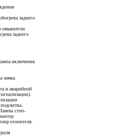
ждения
обогрева заднего
и омыватели
грева заднего
лампа включения
а замка
ота и аварийной
сигнализации).
ализации
подсветка.
Лампы стоп-
пьютер
лер отопителя.
троля