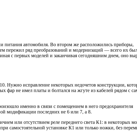
пи питания автомобиля. Во втором же расположились приборы,
нем пережил ряд преобразований и модернизаций — всего их бы
чиная с первых моделей и заканчивая сегодняшним днем, оно вы
10. Нужно исправление некоторых недочетов конструкции, кот
х фар не имел платы и болтался на жгуте из кабелей рядом с с
оизошло именно в связи с помещением в него предохранителя
ой модификации последних не 6 или 7, а 8.
ичием или отсутствием реле переднего света К1: в некоторых м
ри самостоятельной установке К1 или только ножки, без перем