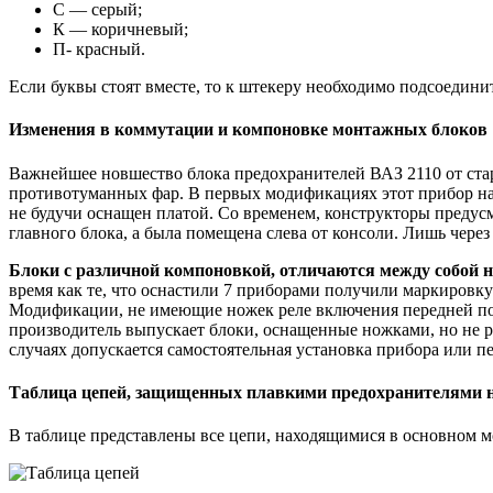
С — серый;
К — коричневый;
П- красный.
Если буквы стоят вместе, то к штекеру необходимо подсоединит
Изменения в коммутации и компоновке монтажных блоков
Важнейшее новшество блока предохранителей ВАЗ 2110 от ста
противотуманных фар. В первых модификациях этот прибор нахо
не будучи оснащен платой. Со временем, конструкторы предусм
главного блока, а была помещена слева от консоли. Лишь через
Блоки с различной компоновкой, отличаются между собой 
время как те, что оснастили 7 приборами получили маркировку
Модификации, не имеющие ножек реле включения передней под
производитель выпускает блоки, оснащенные ножками, но не ре
случаях допускается самостоятельная установка прибора или п
Таблица цепей, защищенных плавкими предохранителями на
В таблице представлены все цепи, находящимися в основном 