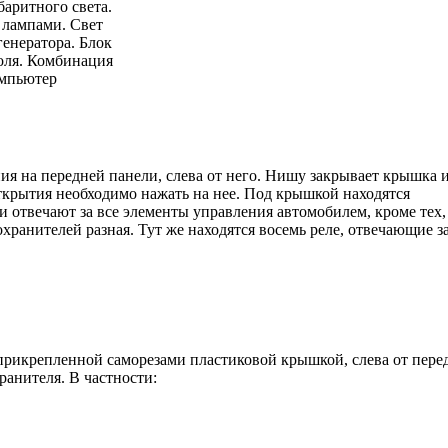
баритного света.
 лампами. Свет
генератора. Блок
оля. Комбинация
омпьютер
я на передней панели, слева от него. Нишу закрывает крышка 
ткрытия необходимо нажать на нее. Под крышкой находятся
 отвечают за все элементы управления автомобилем, кроме тех,
ранителей разная. Тут же находятся восемь реле, отвечающие з
прикрепленной саморезами пластиковой крышкой, слева от пере
ранителя. В частности: