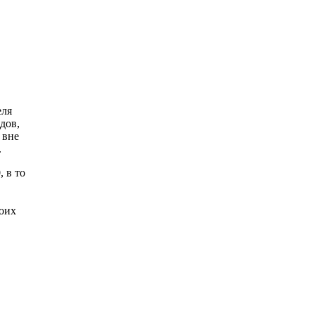
еля
дов,
 вне
.
 в то
боих