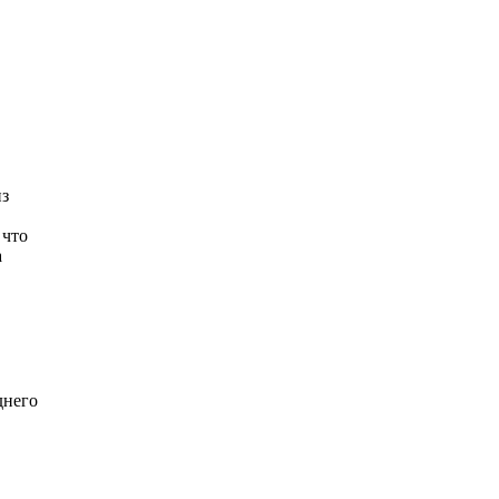
из
 что
а
днего