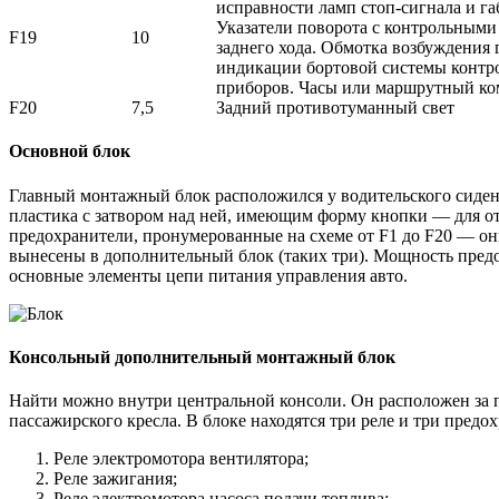
исправности ламп стоп-сигнала и га
Указатели поворота с контрольными
F19
10
заднего хода. Обмотка возбуждения 
индикации бортовой системы контр
приборов. Часы или маршрутный к
F20
7,5
Задний противотуманный свет
Основной блок
Главный монтажный блок расположился у водительского сидени
пластика с затвором над ней, имеющим форму кнопки — для о
предохранители, пронумерованные на схеме от F1 до F20 — они
вынесены в дополнительный блок (таких три). Мощность предох
основные элементы цепи питания управления авто.
Консольный дополнительный монтажный блок
Найти можно внутри центральной консоли. Он расположен за 
пассажирского кресла. В блоке находятся три реле и три предох
Реле электромотора вентилятора;
Реле зажигания;
Реле электромотора насоса подачи топлива;