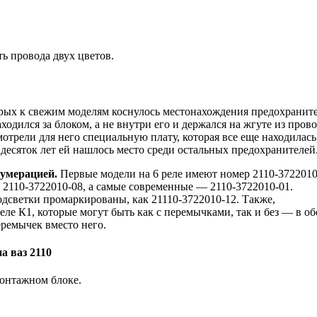
ь провода двух цветов.
рых к свежим моделям коснулось местонахождения предохранит
дился за блоком, а не внутри его и держался на жгуте из прово
отрели для него специальную плату, которая все еще находилась
 десяток лет ей нашлось место среди остальных предохранителей
нумерацией.
Первые модели на 6 реле имеют номер 2110-3722010,
 2110-3722010-08, а самые современные — 2110-3722010-01.
светки промаркированы, как 21110-3722010-12. Также,
ле К1, которые могут быть как с перемычками, так и без — в о
еремычек вместо него.
 ваз 2110
монтажном блоке.