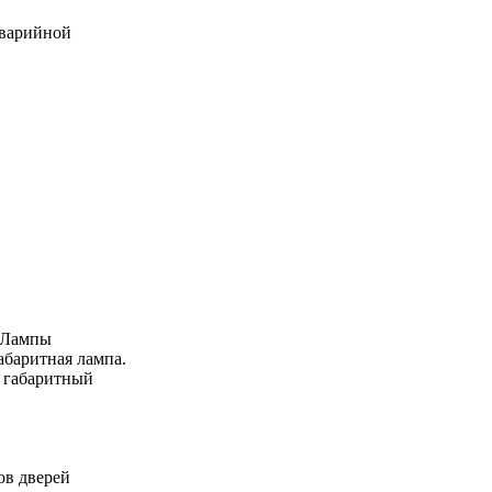
аварийной
 Лампы
абаритная лампа.
 габаритный
ов дверей