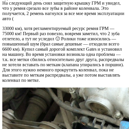
На следующий день снял защитную крышку ГРМ и увидел,
что у ремня срезало все зубы в районе коленвала. Это
получается, 2 ремень нагнулся за все мое время эксплуатации
авто (
33000 км), хотя регламентируемый ресурс ремня ГРМ —
75000 км! Первый раз повезло, вовремя заметил, что 2 зуба
отлетело, а тут не уследил 🙁 Ролики тоже износились —
повышенный шум (брал самые дешевые — отходили всего
6600 км). Купил самый дорогой комплект Gates и установил
на машину. Во время установки возникла одна проблема —
т.к. все метки сбились относительно друг друга, распредвалы
не хотели вставать по меткам (клапана упирались в поршни).
Для этого нужно немного прокрутить коленвал, пока не
выставите по меткам распредвалы, а уже потом выставлять
коленвал по метке.