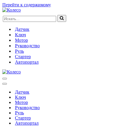
Перейти к содержимому
Искать...
Датчик
Ключ
Мотор
Руководство
Руль
Стартер
Автопортал
Меню
навигации
Меню
навигации
Датчик
Ключ
Мотор
Руководство
Руль
Стартер
Автопортал