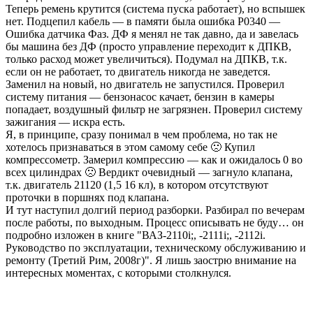
Теперь ремень крутится (система пуска работает), но вспышек
нет. Подцепил кабель — в памяти была ошибка Р0340 —
Ошибка датчика Фаз. ДФ я менял не так давно, да и завелась
бы машина без ДФ (просто управление переходит к ДПКВ,
только расход может увеличиться). Подумал на ДПКВ, т.к.
если он не работает, то двигатель никогда не заведется.
Заменил на новый, но двигатель не запустился. Проверил
систему питания — бензонасос качает, бензин в камеры
попадает, воздушный фильтр не загрязнен. Проверил систему
зажигания — искра есть.
Я, в принципе, сразу понимал в чем проблема, но так не
хотелось признаваться в этом самому себе 🙁 Купил
компрессометр. Замерил компрессию — как и ожидалось 0 во
всех цилиндрах 🙁 Вердикт очевидный — загнуло клапана,
т.к. двигатель 21120 (1,5 16 кл), в котором отсутствуют
проточки в поршнях под клапана.
И тут наступил долгий период разборки. Разбирал по вечерам
после работы, по выходным. Процесс описывать не буду… он
подробно изложен в книге "ВАЗ-2110i;, -2111i;, -2112i.
Руководство по эксплуатации, техническому обслуживанию и
ремонту (Третий Рим, 2008г)". Я лишь заострю внимание на
интересных моментах, с которыми столкнулся.