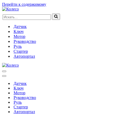
Перейти к содержимому
Искать...
Датчик
Ключ
Мотор
Руководство
Руль
Стартер
Автопортал
Меню
навигации
Меню
навигации
Датчик
Ключ
Мотор
Руководство
Руль
Стартер
Автопортал