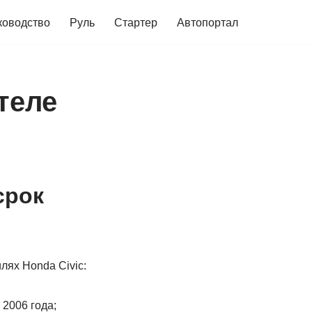
ководство
Руль
Стартер
Автопортал
теле
срок
ях Hondа Civic:
, 2006 года;