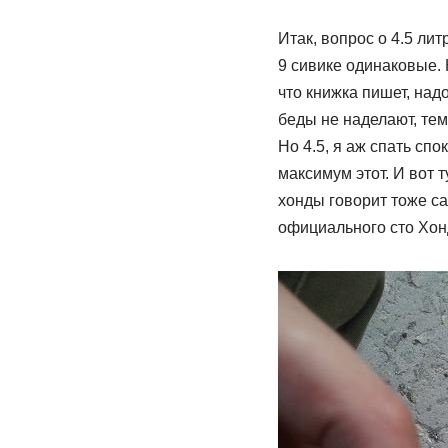
Итак, вопрос о 4.5 лит
9 сивике одинаковые. К
что книжка пишет, на
беды не наделают, тем
Но 4.5, я аж спать спо
максимум этот. И вот 
хонды говорит тоже с
официального сто Хон