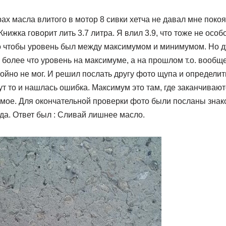
рах масла влитого в мотор 8 сивки хетча не давал мне покоя
нижка говорит лить 3.7 литра. Я влил 3.9, что тоже не осо
до чтобы уровень был между максимумом и минимумом. Но д
 более что уровень на максимуме, а на прошлом т.о. вообще
койно не мог. И решил послать другу фото щупа и определить
тут то и нашлась ошибка. Максимум это там, где заканчивают
амое. Для окончательной проверки фото были посланы знак
да. Ответ был : Сливай лишнее масло.