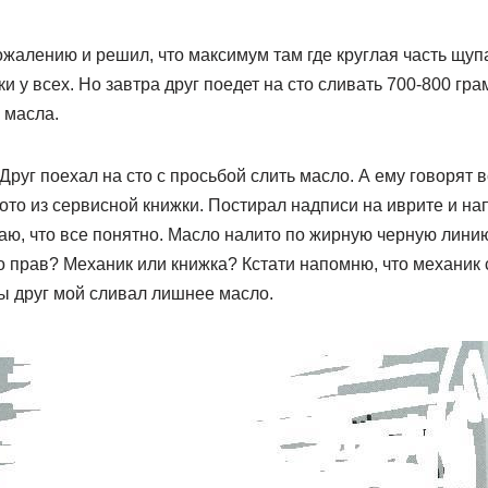
ожалению и решил, что максимум там где круглая часть щуп
у всех. Но завтра друг поедет на сто сливать 700-800 гра
 масла.
руг поехал на сто с просьбой слить масло. А ему говорят вс
то из сервисной книжки. Постирал надписи на иврите и нап
ю, что все понятно. Масло налито по жирную черную линию
то прав? Механик или книжка? Кстати напомню, что механик
ы друг мой сливал лишнее масло.