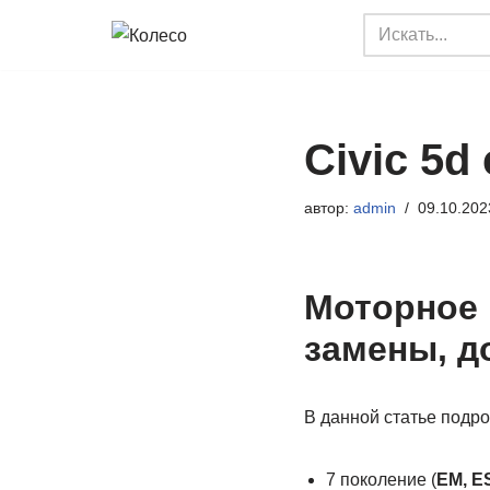
Перейти
к
содержимому
Civic 5d
автор:
admin
09.10.202
Моторное 
замены, д
В данной статье подр
7 поколение (
EM, ES