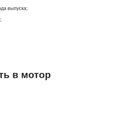
года выпуска;
;
ть в мотор