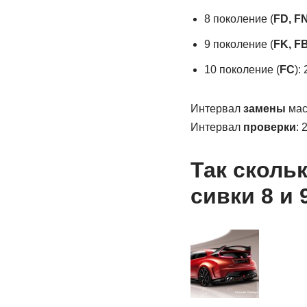
8 поколение (
FD, FN
9 поколение (
FK, FB
10 поколение (
FC
):
Интервал
замены
масл
Интервал
проверки
: 
Так сколь
сивки 8 и 