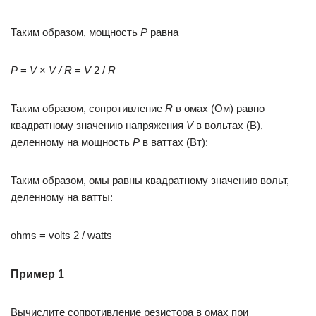
Таким образом, мощность
P
равна
Р
=
V
×
V / R
=
V
2 /
R
Таким образом, сопротивление
R
в омах (Ом) равно
квадратному значению напряжения
V
в вольтах (В),
деленному на мощность
P
в ваттах (Вт):
Таким образом, омы равны квадратному значению вольт,
деленному на ватты:
ohms = volts 2 / watts
Пример 1
Вычислите сопротивление резистора в омах при