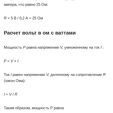
ампера, что равно 25 Ом:
R
= 5 В / 0,2 А = 25 Ом
Расчет вольт в ом с ваттами
Мощность
P
равна напряжению
V,
умноженному на ток
I
:
P
=
V
×
I
Ток
I
равен напряжению
V,
деленному на сопротивление
R
(закон Ома):
I
=
V
/
R
Таким образом, мощность
P
равна