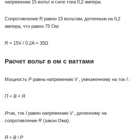
напряжении 15 вольт и силе тока 0,2 ампера.
Сопротивление R равно 15 вольтам, деленным на 0,2
ампера, что равно 75 Ом:
R
= 15V / 0.2A = 35Ω
Расчет вольт в ом с ваттами
Мощность
P
равна напряжению
V
, умноженному на ток
I
:
П
=
В
×
Я
Итак, ток
I
равен напряжению
V
, деленному на
сопротивление
R
(закон Ома).
Я
=
В
/
Р