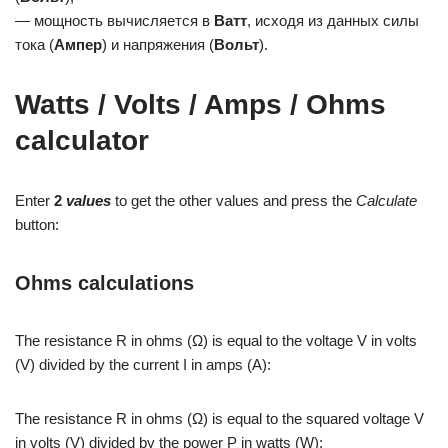
— мощность вычисляется в
Ватт
, исходя из данных силы
тока (
Ампер
) и напряжения (
Вольт
).
Watts / Volts / Amps / Ohms
calculator
Enter
2
values
to get the other values and press the
Calculate
button:
Ohms calculations
The resistance R in ohms (Ω) is equal to the voltage V in volts
(V) divided by the current I in amps (A):
The resistance R in ohms (Ω) is equal to the squared voltage V
in volts (V) divided by the power P in watts (W):