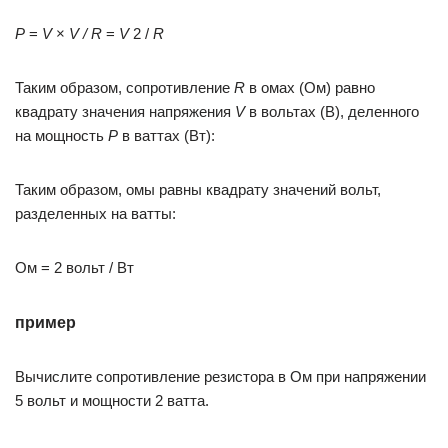
P
=
V
×
V / R
=
V
2 /
R
Таким образом, сопротивление
R
в омах (Ом) равно
квадрату значения напряжения
V
в вольтах (В), деленного
на мощность
P
в ваттах (Вт):
Таким образом, омы равны квадрату значений вольт,
разделенных на ватты:
Ом = 2 вольт / Вт
пример
Вычислите сопротивление резистора в Ом при напряжении
5 вольт и мощности 2 ватта.