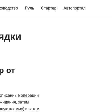
ководство
Руль
Стартер
Автопортал
рядки
р от
еописанные операции
ожидания, затем
ёрную клемму) и затем