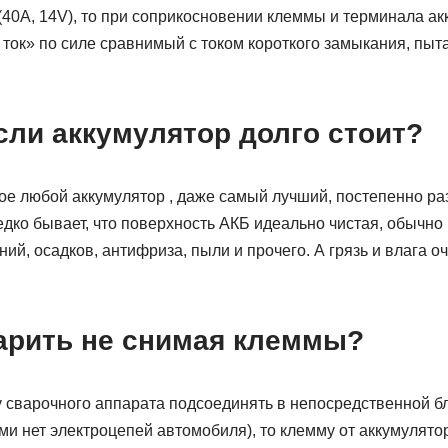
40А, 14V), то при соприкосновении клеммы и терминала ак
ток» по силе сравнимый с током короткого замыкания, пыт
сли аккумулятор долго стоит?
е любой аккумулятор , даже самый лучший, постепенно раз
дко бывает, что поверхность АКБ идеально чистая, обычно
ний, осадков, антифриза, пыли и прочего. А грязь и влага о
арить не снимая клеммы?
 сварочного аппарата подсоединять в непосредственной бл
и нет электроцепей автомобиля), то клемму от аккумулято