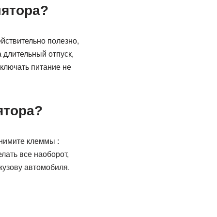
лятора?
ействительно полезно,
а длительный отпуск,
тключать питание не
ятора?
снимите клеммы :
лать все наоборот,
кузову автомобиля.