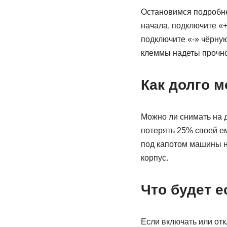
Остановимся подробнее
начала, подключите «+
подключите «-» чёрную
клеммы надеты прочно
Как долго 
Можно ли снимать на 
потерять 25% своей ем
под капотом машины на
корпус.
Что будет 
Если включать или от