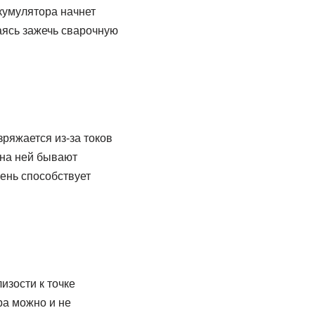
кумулятора начнет
аясь зажечь сварочную
ряжается из-за токов
 на ней бывают
чень способствует
изости к точке
ра можно и не