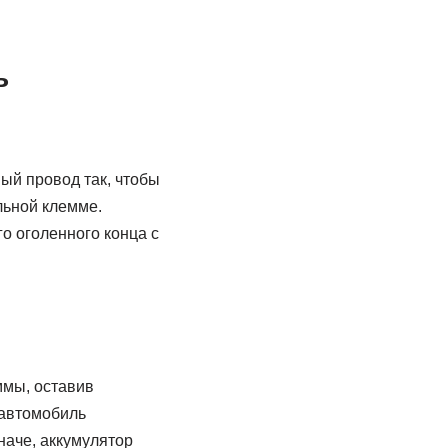
ь
ый провод так, чтобы
льной клемме.
о оголенного конца с
ммы, оставив
 автомобиль
наче, аккумулятор