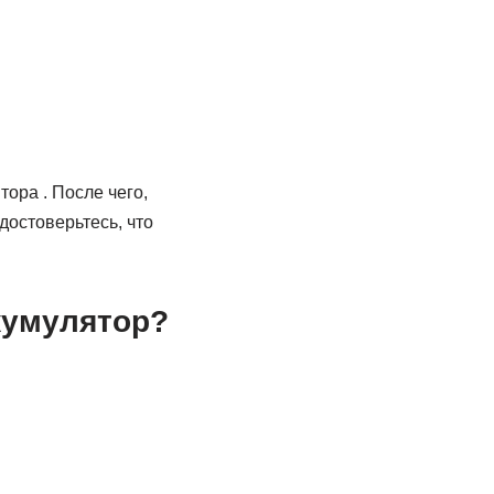
ора . После чего,
достоверьтесь, что
кумулятор?