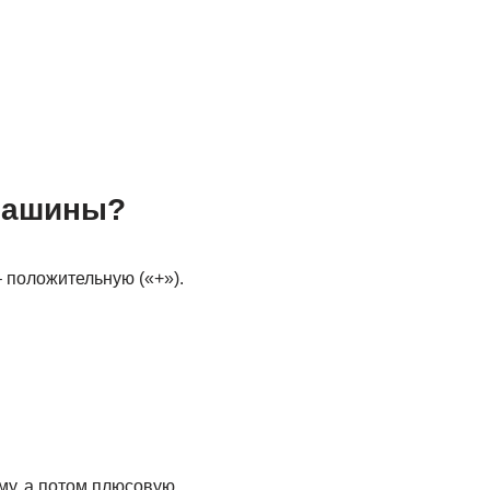
 машины?
 положительную («+»).
му, а потом плюсовую.