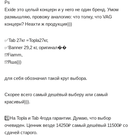
Ps
Exide это целый концерн и у него не один бренд. Умом
размышляю, провожу аналогию: что толку, что VAG
концерн? Неахти ж продукция)))
✅Tab 27кг =Topla27кг,
✅Banner 29,2 кг, оригинал��
⁉️Fiamm,
⁉️Яша)))
для себя обозначил такой круг выбора.
Скорее всего самый дешёвый выберу или самый
красивый))).
1️⃣На Topla и Tab 4года гарантии. Думаю, что выбор
очевиден. Ценник везде 14250₽ самый дешёвый 11500₽ со
сдачей старого.