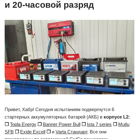
и 20-часовой разряд
Привет, Хабр! Сегодня испытаниям подвергнутся 6
стартерных аккумуляторных батарей (АКБ) в
корпусе L2:
❒
Topla Energy
❒
Banner Power Bull
❒
Ista 7 series
❒
Mutlu
SFB
❒
Exide Excell
❒
и
Varta Стандарт
. Все они