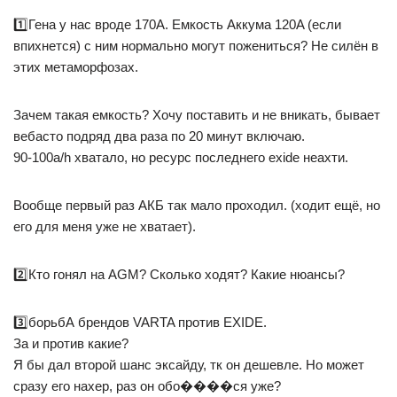
1️⃣Гена у нас вроде 170A. Емкость Аккума 120A (если
впихнется) с ним нормально могут пожениться? Не силён в
этих метаморфозах.
Зачем такая емкость? Хочу поставить и не вникать, бывает
вебасто подряд два раза по 20 минут включаю.
90-100a/h хватало, но ресурс последнего exide неахти.
Вообще первый раз АКБ так мало проходил. (ходит ещё, но
его для меня уже не хватает).
2️⃣Кто гонял на AGM? Сколько ходят? Какие нюансы?
3️⃣борьбА брендов VARTA против EXIDE.
За и против какие?
Я бы дал второй шанс эксайду, тк он дешевле. Но может
сразу его нахер, раз он обо����ся уже?