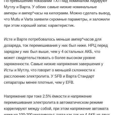
По превышению показаний ТХП над номиналом лидируют
Мутлу и Варта. У обеих самые низкие номинальные
амперы и ампер*часы на килограмм. Можно сделать вывод,
что Mutlu и Varta заявили скромные параметры, и заложили
при этом хороший запас характеристик.
Исте и Варте потребовалось меньше ампер*часов для
дозаряда, ток перемешивания у них был ниже. НРЦ перед
зарядом у них был выше, чем у 4 остальных АКБ, что
может свидетельствовать о более высоком уровне
заряженности. Самые низкие напряжения завершения у
Исты и Мутлу, что говорит о меньшей склонности к
расслоению электролита. У SFB и Варта Стандарт
сепараторы менее плотные, чем у EFB.
Напряжение при токе 2.5% ёмкости и напряжение
перемешивания электролита в автоматическом режиме
коррелируют между собой, при этом напряжение автомата
ниже на 100-200 милливольт, тогда как ток на 4 АКБ из двух