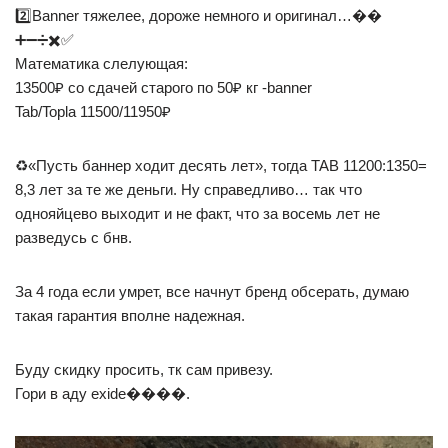
2️⃣Banner тяжелее, дороже немного и оригинал…��
➕➖➗✖️✅
Математика слелующая:
13500₽ со сдачей старого по 50₽ кг -banner
Tab/Topla 11500/11950₽
♻️«Пусть баннер ходит десять лет», тогда TAB 11200:1350=
8,3 лет за те же деньги. Ну справедливо… так что
однояйцево выходит и не факт, что за восемь лет не
разведусь с бнв.
За 4 года если умрет, все начнут бренд обсерать, думаю
такая гарантия вполне надежная.
Буду скидку просить, тк сам привезу.
Гори в аду exide����.