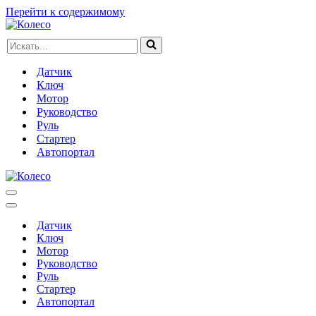
Перейти к содержимому
Искать...
Датчик
Ключ
Мотор
Руководство
Руль
Стартер
Автопортал
Меню
навигации
Меню
навигации
Датчик
Ключ
Мотор
Руководство
Руль
Стартер
Автопортал