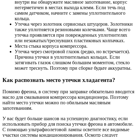
внутри вы обнаружите масляное запотевание, корпус
негерметичен в местах выхода клемм. Если течь под
самим датчиком, начните с замены уплотнительного
кольца.
Утечка через золотник сервисных штуцеров. Золотники
также уплотняется резиновыми колечками. Чаще всего
утечка проявляется при поврежденных уплотнителях
или незажатых/треснувших пластиковых колпачках.
Места стыка корпуса компрессора.
Утечка через смотровой глазок (редко, но встречается).
Причина утечки в уплотнительных кольцах. Если
затягивать глазок слишком большим моментом, стекло
может треснуть. Поэтому при сборке будьте аккуратны.
Как распознать место утечки хладагента?
Помимо фреона, в систему при заправке обязательно вводится
масло для смазывания компрессора кондиционера. Поэтому
найти место утечки можно по обильным масляным
запотеваниям.
У вас будет больше шансов на успешную диагностику, если
использовать прибор для поиска утечки фреона в автомобиле.
С помощью ультрафиолетовой лампы осветите все видимые
участки системы кондиционирования. Осмотр следует