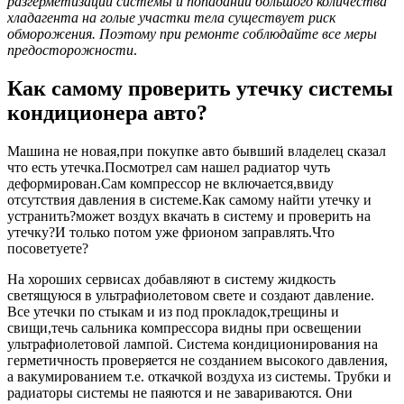
разгерметизации системы и попадании большого количества
хладагента на голые участки тела существует риск
обморожения. Поэтому при ремонте соблюдайте все меры
предосторожности
.
Как самому проверить утечку системы
кондиционера авто?
Машина не новая,при покупке авто бывший владелец сказал
что есть утечка.Посмотрел сам нашел радиатор чуть
деформирован.Сам компрессор не включается,ввиду
отсутствия давления в системе.Как самому найти утечку и
устранить?может воздух вкачать в систему и проверить на
утечку?И только потом уже фрионом заправлять.Что
посоветуете?
На хороших сервисах добавляют в систему жидкость
светящуюся в ультрафиолетовом свете и создают давление.
Все утечки по стыкам и из под прокладок,трещины и
свищи,течь сальника компрессора видны при освещении
ультрафиолетовой лампой. Система кондиционирования на
герметичность проверяется не созданием высокого давления,
а вакумированием т.е. откачкой воздуха из системы. Трубки и
радиаторы системы не паяются и не завариваются. Они