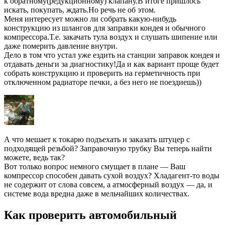
к обратному(редукционному) клапану.В итоге пришлось
искать, покупать, ждать.Но речь не об этом.
Меня интересует можно ли собрать какую-нибудь
конструкцию из шлангов для заправки кондея и обычного
компрессора.Т.е. закачать тула воздух и слушать шипение или
даже померить давление внутри.
Дело в том что устал уже ездить на станции заправок кондея и
отдавать деньги за диагностику!Да и как вариант проще будет
собрать конструкцию и проверить на герметичность при
отключенном радиаторе печки, а без него не поездиешь))
А что мешает к токарю подъехать и заказать штуцер с
подходящей резьбой? Заправочную трубку Вы теперь найти
можете, ведь так?
Вот только вопрос немного смущает в плане — Ваш
компрессор способен давать сухой воздух? Хладагент-то воды
не содержит от слова совсем, а атмосферный воздух — да, и
системе вода вредна даже в мельчайших количествах.
Как проверить автомобильный