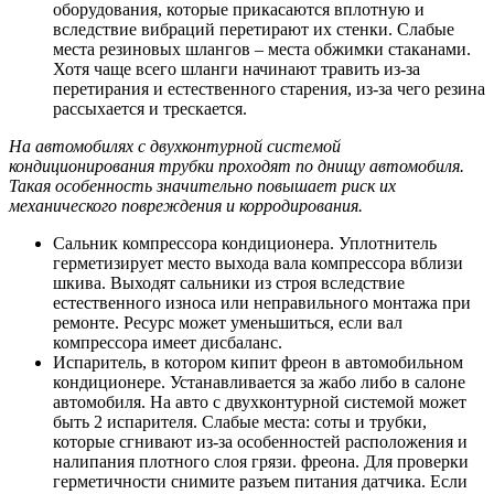
оборудования, которые прикасаются вплотную и
вследствие вибраций перетирают их стенки. Слабые
места резиновых шлангов – места обжимки стаканами.
Хотя чаще всего шланги начинают травить из-за
перетирания и естественного старения, из-за чего резина
рассыхается и трескается.
На автомобилях с двухконтурной системой
кондиционирования трубки проходят по днищу автомобиля.
Такая особенность значительно повышает риск их
механического повреждения и корродирования.
Сальник компрессора кондиционера. Уплотнитель
герметизирует место выхода вала компрессора вблизи
шкива. Выходят сальники из строя вследствие
естественного износа или неправильного монтажа при
ремонте. Ресурс может уменьшиться, если вал
компрессора имеет дисбаланс.
Испаритель, в котором кипит фреон в автомобильном
кондиционере. Устанавливается за жабо либо в салоне
автомобиля. На авто с двухконтурной системой может
быть 2 испарителя. Слабые места: соты и трубки,
которые сгнивают из-за особенностей расположения и
налипания плотного слоя грязи. фреона. Для проверки
герметичности снимите разъем питания датчика. Если