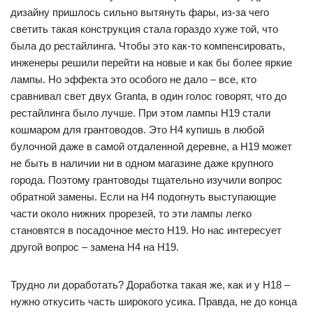
дизайну пришлось сильно вытянуть фары, из-за чего
светить такая конструкция стала гораздо хуже той, что
была до рестайлинга. Чтобы это как-то компенсировать,
инженеры решили перейти на новые и как бы более яркие
лампы. Но эффекта это особого не дало – все, кто
сравнивал свет двух Granta, в один голос говорят, что до
рестайлинга было лучше. При этом лампы H19 стали
кошмаром для грантоводов. Это H4 купишь в любой
булочной даже в самой отдаленной деревне, а H19 может
не быть в наличии ни в одном магазине даже крупного
города. Поэтому грантоводы тщательно изучили вопрос
обратной замены. Если на H4 подогнуть выступающие
части около нижних прорезей, то эти лампы легко
становятся в посадочное место H19. Но нас интересует
другой вопрос – замена H4 на H19.
Трудно ли доработать? Доработка такая же, как и у H18 –
нужно откусить часть широкого усика. Правда, не до конца