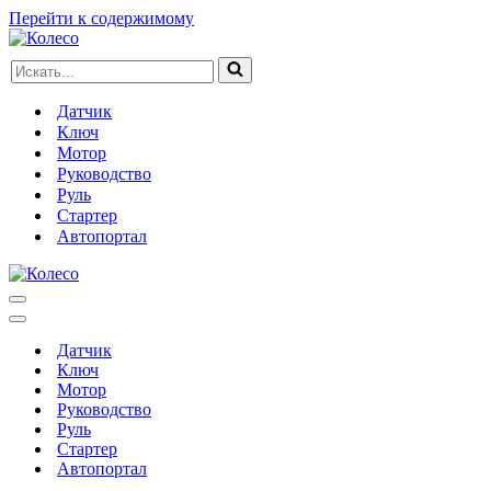
Перейти к содержимому
Искать...
Датчик
Ключ
Мотор
Руководство
Руль
Стартер
Автопортал
Меню
навигации
Меню
навигации
Датчик
Ключ
Мотор
Руководство
Руль
Стартер
Автопортал