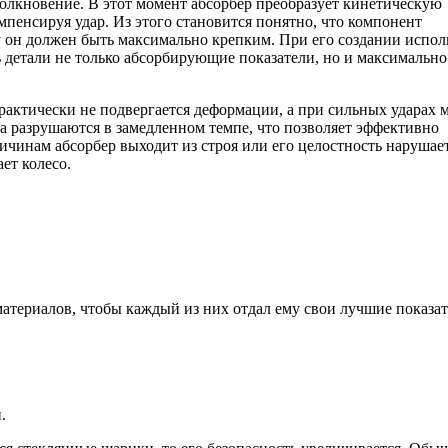
столкновение. В этот момент абсорбер преобразует кинетическую
мпенсируя удар. Из этого становится понятно, что компонент
у он должен быть максимально крепким. При его создании испо
детали не только абсорбирующие показатели, но и максимально
рактически не подвергается деформации, а при сильных ударах 
а разрушаются в замедленном темпе, что позволяет эффективно
ричинам абсорбер выходит из строя или его целостность нарушает
ет колесо.
материалов, чтобы каждый из них отдал ему свои лучшие показат
.