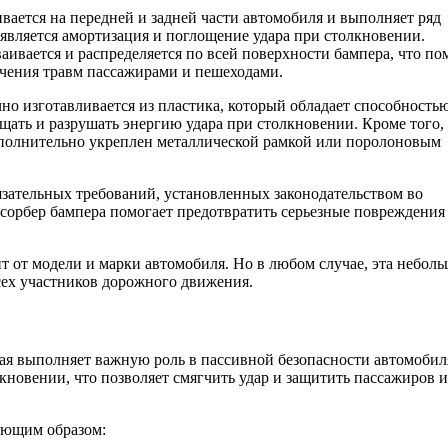
ивается на передней и задней части автомобиля и выполняет ряд
является амортизация и поглощение удара при столкновении.
аивается и распределяется по всей поверхности бампера, что по
чения травм пассажирами и пешеходами.
о изготавливается из пластика, который обладает способность
щать и разрушать энергию удара при столкновении. Кроме того,
полнительно укреплен металлической рамкой или поролоновым
язательных требований, установленных законодательством во
сорбер бампера помогает предотвратить серьезные повреждения
т от модели и марки автомобиля. Но в любом случае, эта неболь
сех участников дорожного движения.
ая выполняет важную роль в пассивной безопасности автомобил
кновении, что позволяет смягчить удар и защитить пассажиров и
ующим образом: