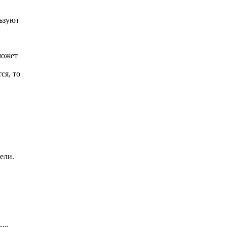
льзуют
может
ся, то
ели.