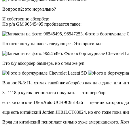
Вопрос #2: это нормально?
И собственно абсорбер:
По p/n GM 96545495 пробивается такое:
По интернету нашлось следующее . Это оригинал:
Это б/у абсорбер бампера, но с тем же p/n
Вопрос №3: На хэтчах такой же абсорбер как на седане, или и
За 1118 р кусок пенопласта покупать — это перебор.
есть китайский UkorAuto UCH9C951426 — ценник которого долже
еще есть китайский Jorden JH01LCT03024, но его тоже пока ниг
Вряд ли китайский пенопласт сильно хуже американского. Хотя