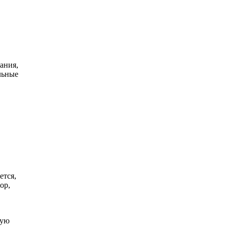
ания,
льные
ется,
ор,
кую