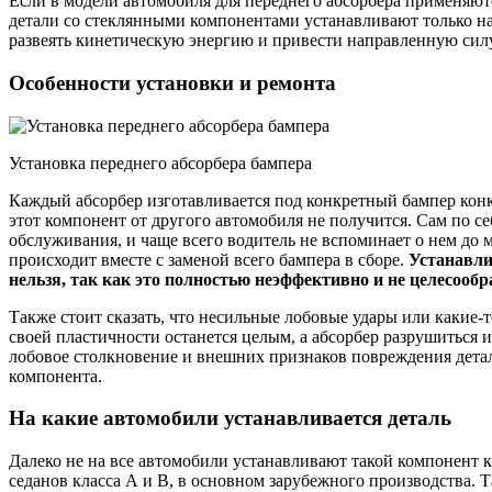
Если в модели автомобиля для переднего абсорбера применяют
детали со стеклянными компонентами устанавливают только на
развеять кинетическую энергию и привести направленную сил
Особенности установки и ремонта
Установка переднего абсорбера бампера
Каждый абсорбер изготавливается под конкретный бампер конкр
этот компонент от другого автомобиля не получится. Сам по се
обслуживания, и чаще всего водитель не вспоминает о нем до 
происходит вместе с заменой всего бампера в сборе.
Устанавли
нельзя, так как это полностью неэффективно и не целесообр
Также стоит сказать, что несильные лобовые удары или какие-т
своей пластичности останется целым, а абсорбер разрушиться 
лобовое столкновение и внешних признаков повреждения детали
компонента.
На какие автомобили устанавливается деталь
Далеко не на все автомобили устанавливают такой компонент к
седанов класса А и В, в основном зарубежного производства. 