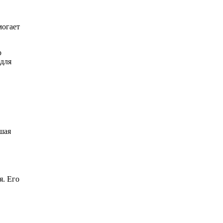
могает
ю
 для
шая
я. Его