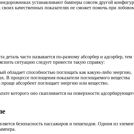
е внедорожниках устанавливают бамперы совсем другой конфигу
х своих качественных показателях не сможет помочь при лобово
 деталь часто называется по-разному абсорбер и адсорбер, тем
яснить ситуацию следует привести такую справку:
рый обладает способностью поглощать как какую-либо энергию,
вах. В процессе поглощения показатели поглощаемого вещества
ть проще абсорбент поглощает энергию или вещество.
ьтате которого оно скапливается на поверхности адсорбирующег
ле
ляется безопасность пассажиров и пешеходов. Одним из элемен
ампера.