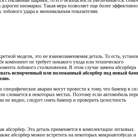
ся стеклянные шарики, то его безопасность увеличивается. Обы
 дорогие иномарки. Такая мера позволяет еще более эффективно
у лобового удара к минимальным показателям.
етной модели, это не взаимозаменяемая деталь. То есть, устано
бе компонент не требует никакого ухода или технического
момента лобового столкновения. В этом случае замена абсорбера
вать испорченный или поломанный абсорбер под новый бам
азно.
о специфические аварии могут провести к тому, что бампер в си
или сломается в некоторых местах. Поэтому если автомобиль пе
 не видно, следует снять бампер и проверить целостность
ак абсорбер. Эта деталь применяется в комплектации легковых
Также абсорбер можно встретить на некоторых микроавтобусах и