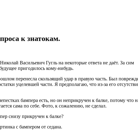
проса к знатокам.
 Николай Васильевич Гугль на некоторые ответа не даёт. За сим
 будущее пригодилось кому-нибудь.
рошлом перенесла скользящий удар в правую часть. Был поврежд
остатки уцелевшей части. Я предполагаю, что из-за его отсутстви
лепестках бампера есть, но он неприкручен к балке, потому что н
тается сама по себе. Фото, к сожалению, не сделал.
пер снизу прикручен к балке?
ртинка с бампером от седана.