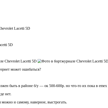
нтернет может ошибаться?
н быть в районе б/у — ок 500-600р. но что-то их пока в emex 
де нет.
 можно и самому, наверное, выстрогать.