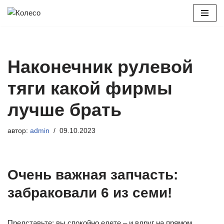
Перейти
к
содержимому
Наконечник рулевой
тяги какой фирмы
лучше брать
автор:
admin
09.10.2023
Очень важная запчасть:
забраковали 6 из семи!
Представьте: вы спокойно едете – и вдруг на прямом