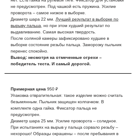
нет. Есть гайка на рулевой тяге. Фиксатор для установки
не предусмотрен. Под чашкой есть пружина. Усилие
проворота – самое низкое в выборке.
Диаметр шара 22 мм.
Лучший результат в выборке по
вырыву пальца
, но при этом худший результат по
выдавливанию. Самая высокая твердость.
После соляной камеры зафиксировано худшее в
выборке состояние резьбы пальца. Заморозку пыльник
перенес спокойно.
Вывод: несмотря на отмеченные огрехи –
победитель теста. И самый дорогой.
Примерная цена
950 ₽
Упаковка отвратительная: такое изделие можно считать
безымянным. Пыльник защищен колпачком. В
комплекте одна гайка. Фиксатор пальца не
предусмотрен.
Диаметр шара 25 мм. Усилие проворота – солидное.
При испытаниях на вырыв у пальца сорвало резьбу –
нехорошо! Образцы окрашены – после пребывания в