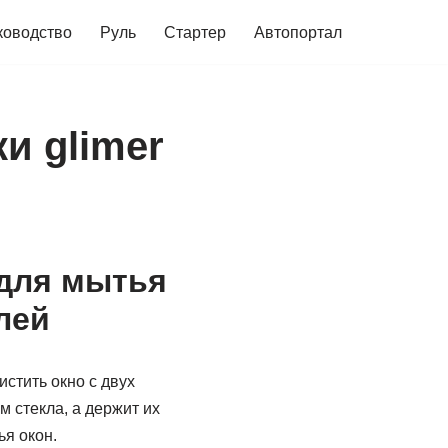
ководство
Руль
Стартер
Автопортал
и glimer
 для мытья
лей
стить окно с двух
м стекла, а держит их
я окон.