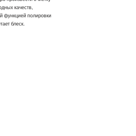
одных качеств,
ой функцией полировки
тает блеск.