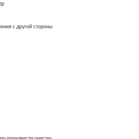
ду
ения с другой стороны
ро произвести очистку