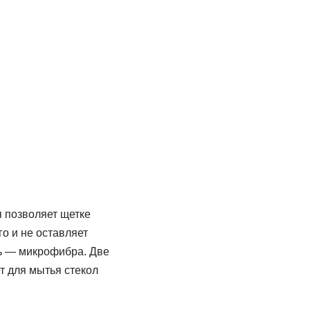
 позволяет щетке
о и не оставляет
ть — микрофибра. Две
т для мытья стекол