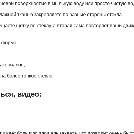
аневой поверхностью в мыльную воду или просто чистую во
влажной тканью закрепляете по разные стороны стекла
щаете щетку по стеклу, а вторая сама повторяет ваши движ
 форма;
атериалов;
на более тонкое стекло.
ься, видео:
r имеет большую площадь захвата, что позволит очень быст