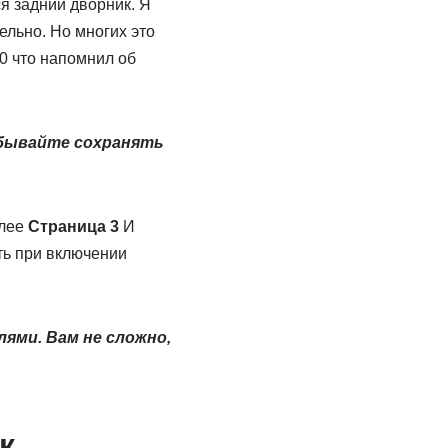
я задний дворник. Я
ельно. Но многих это
0 что напомнил об
забывайте сохранять
лее
Страница 3
И
ть при включении
ями. Вам не сложно,
к