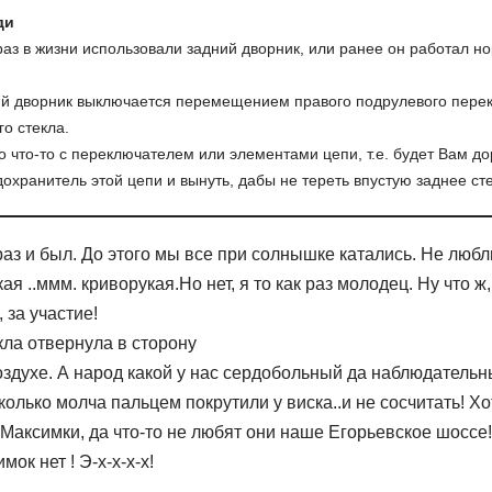
ди
аз в жизни использовали задний дворник, или ранее он работал но
ний дворник выключается перемещением правого подрулевого перек
го стекла.
о что-то с переключателем или элементами цепи, т.е. будет Вам до
охранитель этой цепи и вынуть, дабы не тереть впустую заднее сте
аз и был. До этого мы все при солнышке катались. Не любл
ая ..ммм. криворукая.Но нет, я то как раз молодец. Ну что ж
за участие!
екла отвернула в сторону
оздухе. А народ какой у нас сердобольный да наблюдательн
колько молча пальцем покрутили у виска..и не сосчитать! Хо
Максимки, да что-то не любят они наше Егорьевское шоссе
ок нет ! Э-х-х-х-х!