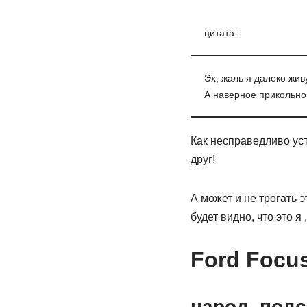
цитата:
Эх, жаль я далеко жив
А наверное прикольно
Как несправедливо уст
друг!
А может и не трогать э
будет видно, что это я
Ford Focu
народ, подс