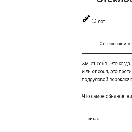
13 лет
Стеклоочистител
Хм..от себя..Это когд
Или от себя, это про
подрулевой переключа
Что самое обидное, н
цитата: