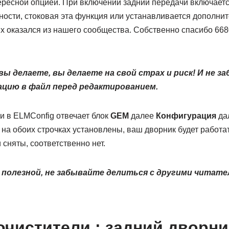
ересной опцией. При включении задний передачи включаетс
ности, стоковая эта функция или устанавливается дополнит
их оказался из нашего сообщества. Собственно спасибо 668
вы делаете, вы делаете на свой страх и риск! И не 
цию в файл перед редактированием.
и в ELMConfig отвечает блок
GEM
далее
Конфигурация
да
 на обоих строчках установлены, ваш дворник будет работа
 сняты, соответственно нет.
 полезной, не забывайте делиться с другими читател
очистители : задний дворни