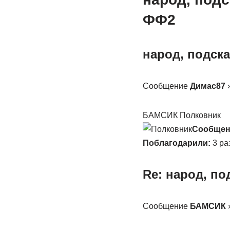
ФФ2
народ, подск
Сообщение
Димас87
»
БАМСИК Полковник
Сообщен
Поблагодарили:
3 ра
Re: народ, п
Сообщение
БАМСИК
»