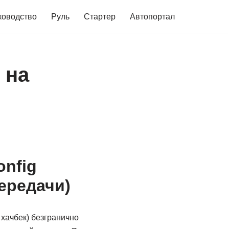
ководство
Руль
Стартер
Автопортал
 на
nfig
передачи)
 хачбек) безгранично