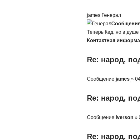
james Генерал
Сообщения
Теперь Кед, но в душе
Контактная информа
Re: народ, п
Сообщение
james
» 04
Re: народ, п
Сообщение
Iverson
» 
Re: народ, п