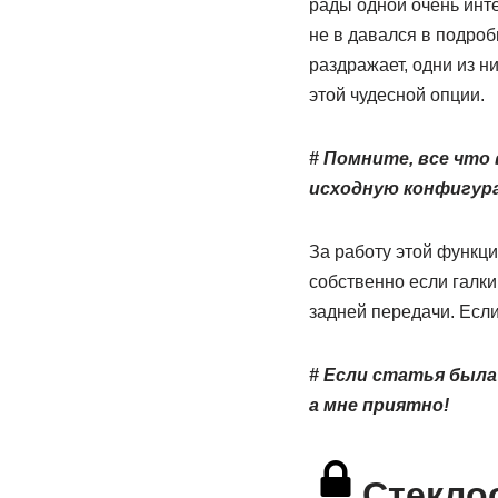
рады одной очень инт
не в давался в подроб
раздражает, одни из н
этой чудесной опции.
# Помните, все что 
исходную конфигура
За работу этой функци
собственно если галки
задней передачи. Если
# Если статья была
а мне приятно!
Стекло