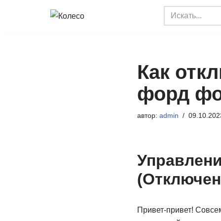
Перейти
к
содержимому
Как отк
форд фо
автор:
admin
09.10.202
Управлени
(Отключен
Привет-привет! Совсем