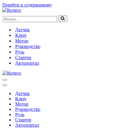
Перейти к содержимому
Искать...
Датчик
Ключ
Мотор
Руководство
Руль
Стартер
Автопортал
Меню
навигации
Меню
навигации
Датчик
Ключ
Мотор
Руководство
Руль
Стартер
Автопортал