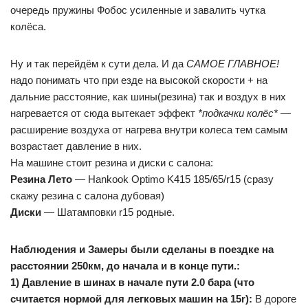
очередь пружины Фобос усиленные и завалить чутка
колёса.
Ну и так перейдём к сути дела. И да
САМОЕ ГЛАВНОЕ!
надо понимать что при езде на высокой скорости + на
дальние расстояние, как шины(резина) так и воздух в них
нагревается от сюда вытекает эффект
*подкачки колёс*
—
расширение воздуха от нагрева внутри колеса тем самым
возрастает давление в них.
На машине стоит резина и диски с салона:
Резина Лето
— Hankook Optimo K415 185/65/r15 (сразу
скажу резина с салона дубовая)
Диски
— Шатамповки r15 родные.
Наблюдения и Замеры были сделаны в поездке на
расстоянии 250км, до начала и в конце пути.:
1) Давление в шинах в начале пути 2.0 бара (что
считается нормой для легковых машин на 15r):
В дороге