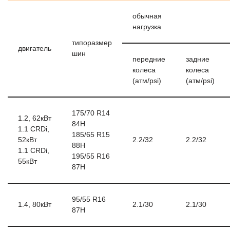
обычная
нагрузка
типоразмер
двигатель
шин
передние
задние
колеса
колеса
(атм/psi)
(атм/psi)
175/70 R14
1.2, 62кВт
84H
1.1 CRDi,
185/65 R15
52кВт
2.2/32
2.2/32
88H
1.1 CRDi,
195/55 R16
55кВт
87H
95/55 R16
1.4, 80кВт
2.1/30
2.1/30
87H