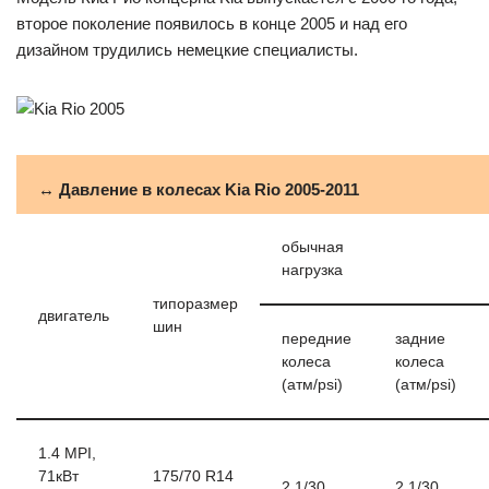
второе поколение появилось в конце 2005 и над его
дизайном трудились немецкие специалисты.
↔ Давление в колесах Kia Rio 2005-2011
обычная
нагрузка
типоразмер
двигатель
шин
передние
задние
колеса
колеса
(атм/psi)
(атм/psi)
1.4 MPI,
71кВт
175/70 R14
2.1/30
2.1/30