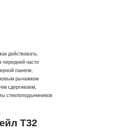
как действовать.
в передней части
верной панели,
тиковым рычажком
тем сдергиваем,
уты стеклоподъемников
ейл Т32