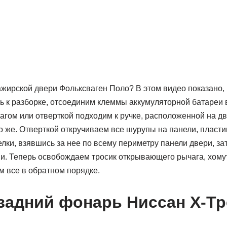
ажирской двери Фольксваген Поло? В этом видео показано, 
ь к разборке, отсоединим клеммы аккумуляторной батареи 
агом или отверткой подходим к ручке, расположенной на д
о же. Отверткой откручиваем все шурупы на панели, плас
ки, взявшись за нее по всему периметру панели двери, за
ми. Теперь освобождаем тросик открывающего рычага, хом
м все в обратном порядке.
 задний фонарь Ниссан Х-Тр