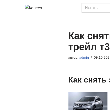
Перейти
к
содержимому
Как сня
трейл т3
автор:
admin
09.10.202
Как снять