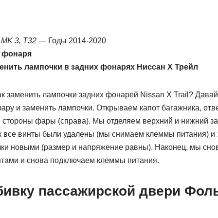
MK 3, T32
— Годы 2014-2020
о фонаря
менить лампочки в задних фонарях Ниссан Х Трейл
к заменить лампочки задних фонарей Nissan X Trail? Дава
фару и заменить лампочки. Открываем капот багажника, отв
 стороны фары (справа). Мы отделяем верхний и нижний за
ак все винты были удалены (мы снимаем клеммы питания) и
и новыми (размер и напряжение равны). Наконец, мы сно
тами и снова подключаем клеммы питания.
обивку пассажирской двери Фол