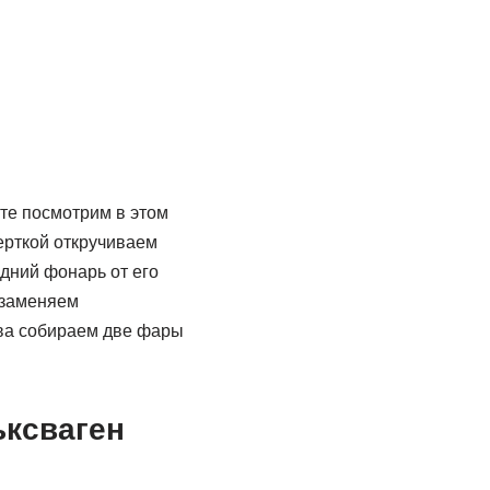
йте посмотрим в этом
ерткой откручиваем
дний фонарь от его
 заменяем
ва собираем две фары
ьксваген