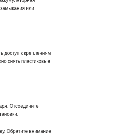
 аккумуляторная
 замыкания или
ь доступ к креплениям
жно снять пластиковые
аря. Отсоедините
тановки.
ву. Обратите внимание