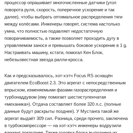
процессор опрашивает многочисленные датчики (угол
поворота руля, скорость, поперечное ускорение и так
далее), чтобы выбрать оптимальное распределения тяги
между колёсами. Инженеры говорят, система настолько
умна, что полностью подавляет недостаточную
поворачиваемость, а также позволяет проходить дугу в
управляемом заносе и превышать боковое ускорение в 1 g.
Настраивать машину, кстати, помогал Кен Блок,
небезызвестная звезда ралли-кросса.
Как и предсказывалось, хот-хэтч Focus RS оснащён
двигателем EcoBoost 2.3. Это агрегат с непосредственным
впрыском, изменяемыми фазами газораспределения и
турбонаддувом (ему помогает шестиступенчатая
«механика»). Отдача составляет более 320 л.с. (полные
данные будут раскрыты позднее). У Мустанга такой же
агрегат выдаёт 309 сил. Разница, среди прочего, заключена
в турбокомпрессоре — на хот-хэтч инженеры водрузили
вариант покрупнее. Также головка блока выполнена из