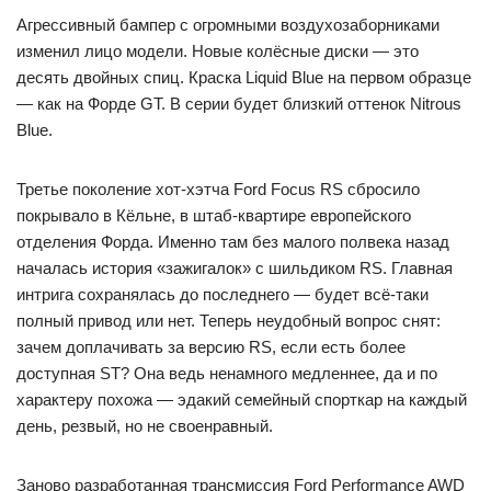
Агрессивный бампер с огромными воздухозаборниками
изменил лицо модели. Новые колёсные диски — это
десять двойных спиц. Краска Liquid Blue на первом образце
— как на Форде GT. В серии будет близкий оттенок Nitrous
Blue.
Третье поколение хот-хэтча Ford Focus RS сбросило
покрывало в Кёльне, в штаб-квартире европейского
отделения Форда. Именно там без малого полвека назад
началась история «зажигалок» с шильдиком RS. Главная
интрига сохранялась до последнего — будет всё-таки
полный привод или нет. Теперь неудобный вопрос снят:
зачем доплачивать за версию RS, если есть более
доступная ST? Она ведь ненамного медленнее, да и по
характеру похожа — эдакий семейный спорткар на каждый
день, резвый, но не своенравный.
Заново разработанная трансмиссия Ford Performance AWD