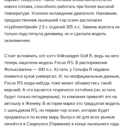
нового сплава, способного работать при более высокой
температуре. Усилено охлаждение двигателя. Напомним,
предшественник нынешней «эр-эски» располагал
«турбопятёркой» 2.5 с отдачей 305 л.с. Замена агрегата не
только подстегнула динамику, но и сделала модель
экономичнее.
Стоит вспомнить хот-хэтч Volkswagen Golf R, ведь на него
теперь нацелена модель Focus RS. В распоряжении
Фольксвагена — 300 л.с. Кстати, у Гольфа R недавно
появился кузов универсал. И, по неофициальным данным,
Focus RS когда-нибудь тоже может обзавестись такой
версией. А что касается «горячего» хэтчбека (он, кстати,
будет только пятидверным), то компания привезёт его на
автошоу в Женеву. В истории марки это тридцатая модель
с шильдиком RS, но первая «эр-эска», которая будет
продаваться по всему миру. Выпуск её для всех рынков
начнётся в Саарлуисе (Германия) в конце нынешнего года.