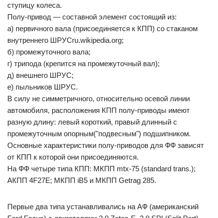
ступицу колеса.
Полу-привод — составной элемент состоящий из:
а) первичного вала (присоединяется к КПП) со стаканом
внутреннего ШРУСru.wikipedia.org;
б) промежуточного вала;
г) трипода (крепится на промежуточный вал);
д) внешнего ШРУС;
е) пыльников ШРУС.
В силу не симметричного, относительно осевой линии
автомобиля, расположения КПП полу-приводы имеют
разную длину: левый короткий, правый длинный с
промежуточным опорным("подвесным") подшипником.
Основные характеристики полу-приводов для ФФ зависят
от КПП к которой они присоединяются.
На ФФ четыре типа КПП: МКПП mtx-75 (standard trans.);
АКПП 4F27E; МКПП iB5 и МКПП Getrag 285.
Первые два типа устанавливались на АФ (американский