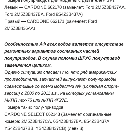
Номера полуприводов для моделей с двигателем SVT:
Левый — CARDONE 662170 (заменяет: Ford 2M5Z3B437AA,
Ford 2M5Z3B437BA, Ford 8S4Z3B437A)
Правый — CARDONE 662171 (заменяет: Ford
2M5Z3B436AA)
Особенностью АФ всех годов является отсутствие
ремонтных вариантов составных частей
полуприводов. В случае поломки ШРУС полу-привод
заменяется целиком.
Однако
ситуацию спасает то, что ряд американских
производителей запчастей выпускают полу-приводы
совместимые со всеми моделями АФ (исключая спорт-
версии) с 2000 по 2011 г.в., на которых установлены
МКПП mtx-75 или АКПП 4F27E
.
Номера таких полу-приводов:
CARDONE SELECT 662143 (Заменяет оригинальные
номера: 2M5Z3B437CA, 6S4Z3B437BA, 8S4Z3B437A,
YS4Z3B437BB, YS4Z3B437CB) (левый)