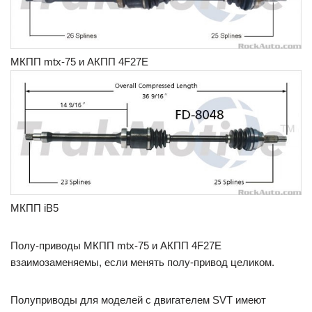
МКПП mtx-75 и АКПП 4F27E
МКПП iB5
Полу-приводы МКПП mtx-75 и АКПП 4F27E
взаимозаменяемы, если менять полу-привод целиком.
Полуприводы для моделей с двигателем SVT имеют