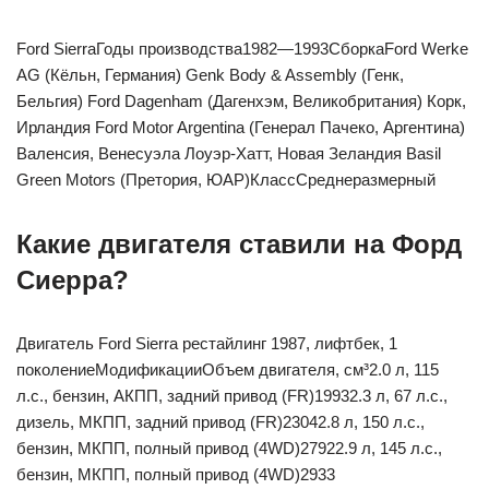
Ford SierraГоды производства1982—1993СборкаFord Werke
AG (Кёльн, Германия) Genk Body & Assembly (Генк,
Бельгия) Ford Dagenham (Дагенхэм, Великобритания) Корк,
Ирландия Ford Motor Argentina (Генерал Пачеко, Аргентина)
Валенсия, Венесуэла Лоуэр-Хатт, Новая Зеландия Basil
Green Motors (Претория, ЮАР)КлассСреднеразмерный
Какие двигателя ставили на Форд
Сиерра?
Двигатель Ford Sierra рестайлинг 1987, лифтбек, 1
поколениеМодификацииОбъем двигателя, см³2.0 л, 115
л.с., бензин, АКПП, задний привод (FR)19932.3 л, 67 л.с.,
дизель, МКПП, задний привод (FR)23042.8 л, 150 л.с.,
бензин, МКПП, полный привод (4WD)27922.9 л, 145 л.с.,
бензин, МКПП, полный привод (4WD)2933