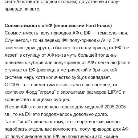
снять/поставить с одной стороны) до установки полу-
привода на авто.
Совместимость с ЕФ (европейский Ford Focus)
Совместимость полу-приводов АФ с ЕФ — тема сложная.
Случается, что на первых ФФ полу-приводы АФ и ЕФ
заменяют друг-друга, а бывает, что полу-привод от ЕФ "не
лезет" в ступицу от АФ из-за чуть большей толщины
шлицевых зубцов или полу-привод от АФ слегка люфтит в
ступице от ЕФ (разница в метрической и британской
системе мер), хотя количество зубцов совпадает.
С 2005 г.в. с совместимостью стало еще сложнее, т.к.
компания Форд "играла" с вариантами размеров ШРУС и
количества шлицевых зубцов.
И если АФ это затронуло только для моделей 2005-2006
г.в., то на ЕФ это продолжалось довольно долго.
Такая "игра" привела к тому, что, теоретически, можно
подобрать отдельные компоненты полу-приводов для АФ
от полу-приводов для ЕФ, но практически это крайне