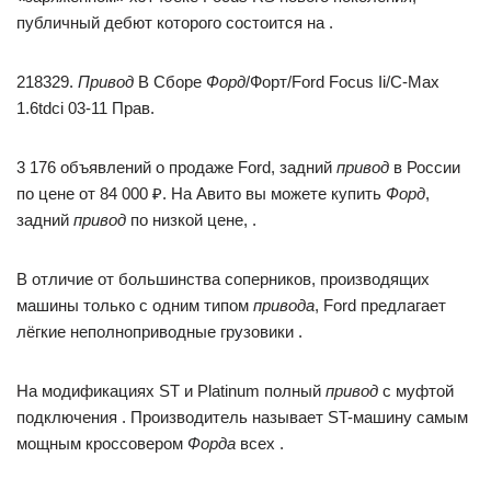
публичный дебют которого состоится на .
218329.
Привод
В Сборе
Форд
/Форт/Ford Focus Ii/C-Max
1.6tdci 03-11 Прав.
3 176 объявлений о продаже Ford, задний
привод
в России
по цене от 84 000 ₽. На Авито вы можете купить
Форд
,
задний
привод
по низкой цене, .
В отличие от большинства cоперников, производящих
машины только с одним типом
привода
, Ford предлагает
лёгкие неполноприводные грузовики .
На модификациях ST и Platinum полный
привод
с муфтой
подключения . Производитель называет ST-машину самым
мощным кроссовером
Форда
всех .