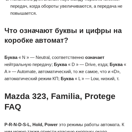
передач, когда обороты увеличиваются, а передача не
повышается.
Что означают буквы и цифры на
коробке автомат?
Буква
« N » — Neutral, соответственно
означает
нейтральную передачу;
Буква
« D » — Drive, езда;
Буква
«
A » — Automate, автоматический, то же самое, что и «D»,
автоматический режим КП;
Буква
« L » — Low, низкий, т.
Mazda 323, Familia, Protege
FAQ
P-R-N-D-S-L, Hold, Power
это режимы работы автомата. К
ним можно также отнести красную кнопочку около