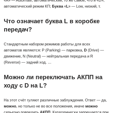
«A» — Automate, автоматический, то же самое, что и «D»,
автоматический режим КП;
Буква
«
L
» — Low, низкий, т.
Что означает буква L в коробке
передач?
Стандартным набором режимов работы для всех
автоматов являются: P (Parking) — парковка,
D
(Drive) —
движение, N (Neutral) — нейтральная передача и R
(Reverse) — задний ход. …
Можно ли переключать АКПП на
ходу с D на L?
На этот счёт гуляют различные заблуждения. Ответ — да,
можно
, но только не во все положения, иначе
можно
серьезно повредить
АКПП
. Категорически запрещается при