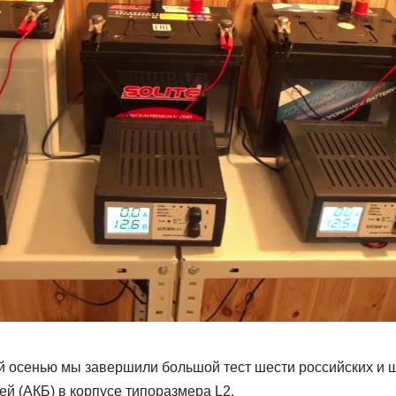
й осенью мы завершили большой тест шести российских и 
й (АКБ) в корпусе типоразмера L2.