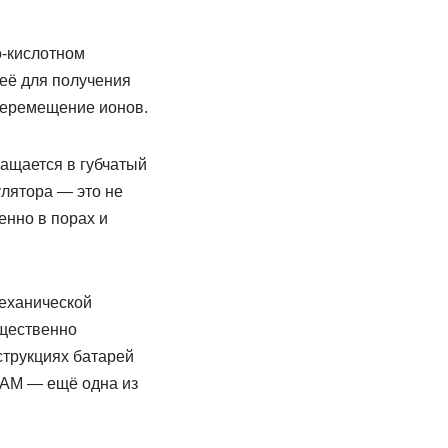
о-кислотном
 её для получения
 перемещение ионов.
ащается в губчатый
улятора — это не
енно в порах и
механической
ущественно
струкциях батарей
 АМ — ещё одна из