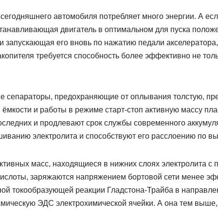
сегодняшнего автомобиля потребляет много энергии. А есл
останавливающая двигатель в оптимальном для пуска полож
и запускающая его вновь по нажатию педали акселератора,
копителя требуется способность более эффективно не тольк
е сепараторы, предохраняющие от оплывания толстую, пр
ёмкости и работы в режиме старт-стоп активную массу пл
оследних и продлевают срок службы современного аккумуля
иванию электролита и способствуют его расслоению по выс
 активных масс, находящиеся в нижних слоях электролита 
ислоты, заряжаются напряжением бортовой сети менее эф
ой токообразующей реакции Гладстона-Трайба в направлен
мическую ЭДС электрохимической ячейки. А она тем выше
.