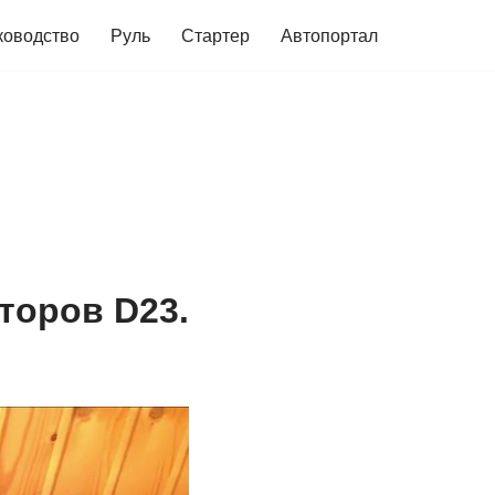
ководство
Руль
Стартер
Автопортал
торов D23.