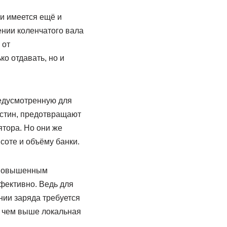
и имеется ещё и
ении коленчатого вала
 от
о отдавать, но и
едусмотренную для
астин, предотвращают
тора. Но они же
оте и объёму банки.
с повышенным
фективно. Ведь для
ии заряда требуется
, чем выше локальная