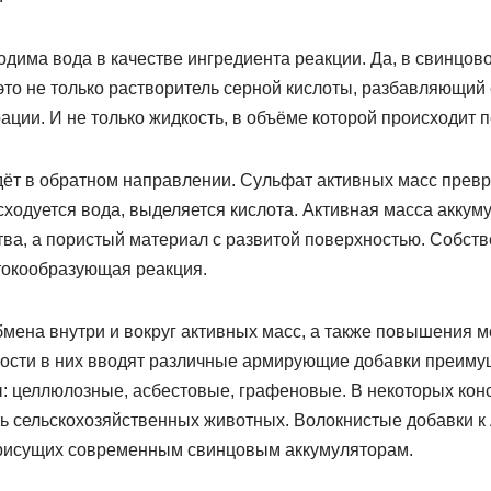
дима вода в качестве ингредиента реакции. Да, в свинцов
это не только растворитель серной кислоты, разбавляющий
ации. И не только жидкость, в объёме которой происходит
дёт в обратном направлении. Сульфат активных масс превр
асходуется вода, выделяется кислота. Активная масса аккум
ва, а пористый материал с развитой поверхностью. Собств
токообразующая реакция.
мена внутри и вокруг активных масс, а также повышения 
ности в них вводят различные армирующие добавки преим
ы: целлюлозные, асбестовые, графеновые. В некоторых кон
ь сельскохозяйственных животных. Волокнистые добавки к
присущих современным свинцовым аккумуляторам.