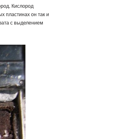
ород. Кислород
х пластинах он так и
ьфата с выделением