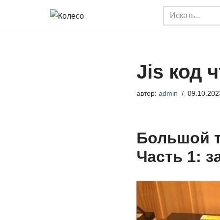
Перейти
к
содержимому
Jis код 
автор:
admin
09.10.202
Большой т
Часть 1: з