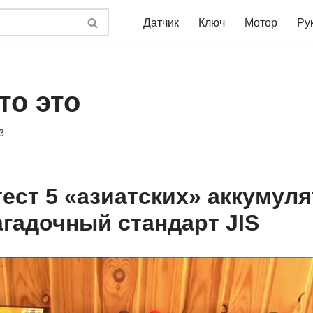
Датчик
Ключ
Мотор
Ру
что это
3
ест 5 «азиатских» аккумуля
агадочный стандарт JIS