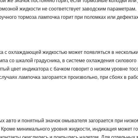
ой же значок постоянно горит, если тормозные колодки или
рмозной жидкости не соответствует заводским параметрам.
учного тормоза лампочка горит при поломках или дефектах
ка с охлаждающей жидкостью может появляться в нескольки
мпа со шкалой градусника, в системе охлаждения силового
ый цвет индикатора с бачком говорит о низком уровне тос
случаях лампочка загорается произвольно, при сбоях в раб
х авто и понятный значок омывателя загорается при низко
 Кроме минимального уровня жидкости, индикация может го
 контакты окислились и покрылись налетом. Для отдельных 