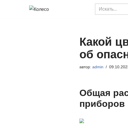
Перейти
к
содержимому
Какой ц
об опас
автор:
admin
09.10.202
Общая рас
приборов