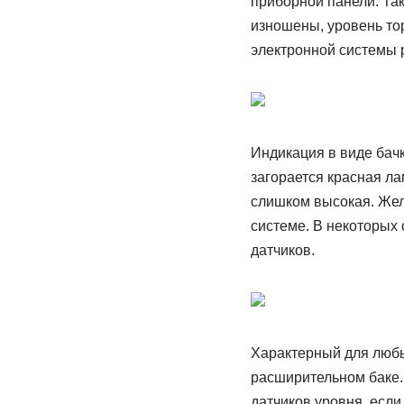
приборной панели. Так
изношены, уровень то
электронной системы р
Индикация в виде бач
загорается красная ла
слишком высокая. Желт
системе. В некоторых 
датчиков.
Характерный для любы
расширительном баке.
датчиков уровня, если