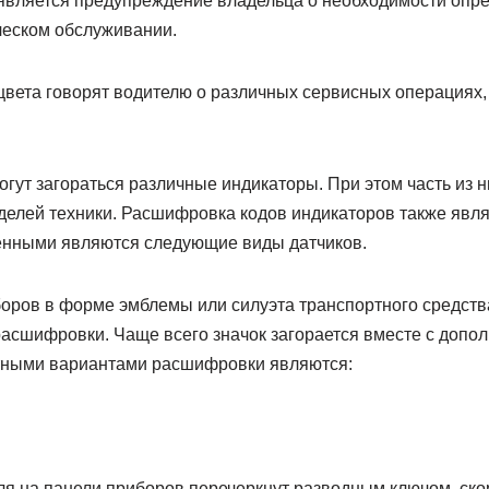
является предупреждение владельца о необходимости опр
ческом обслуживании.
вета говорят водителю о различных сервисных операциях, 
гут загораться различные индикаторы. При этом часть из 
делей техники. Расшифровка кодов индикаторов также явля
нными являются следующие виды датчиков.
боров в форме эмблемы или силуэта транспортного средств
расшифровки. Чаще всего значок загорается вместе с допо
тными вариантами расшифровки являются:
ля на панели приборов перечеркнут разводным ключом, скор