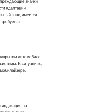
упреждающие значки
сти адаптации
льный знак, имеется
 требуется
 закрытом автомобиле
системы. В ситуациях,
ммобилайзере,
я индикация на