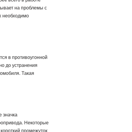
зывает на проблемы с
х необходимо
тся в противоугонной
но до устранения
томобиля. Такая
е значка
тропривода. Некоторые
 короткий промежуток