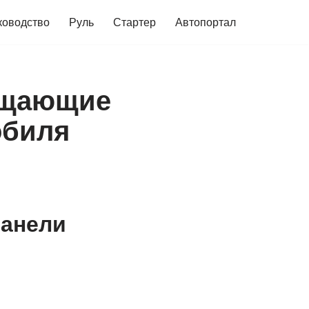
ководство
Руль
Стартер
Автопортал
бщающие
обиля
панели