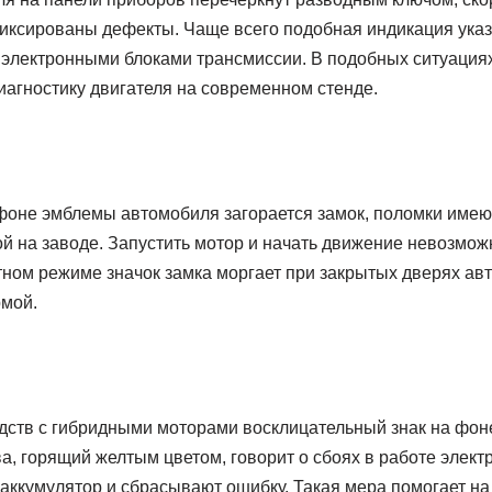
фиксированы дефекты. Чаще всего подобная индикация ука
 электронными блоками трансмиссии. В подобных ситуация
иагностику двигателя на современном стенде.
 фоне эмблемы автомобиля загорается замок, поломки имею
й на заводе. Запустить мотор и начать движение невозмож
тном режиме значок замка моргает при закрытых дверях ав
рмой.
дств с гибридными моторами восклицательный знак на фон
а, горящий желтым цветом, говорит о сбоях в работе элек
аккумулятор и сбрасывают ошибку. Такая мера помогает на