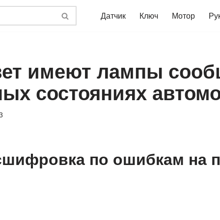
Датчик
Ключ
Мотор
Ру
вет имеют лампы соо
ных состояниях автом
3
шифровка по ошибкам на 