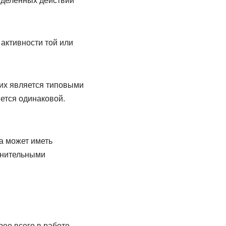
еделенных действий
активности той или
них является типовыми
ется одинаковой.
а может иметь
лнительными
ее всего в работе