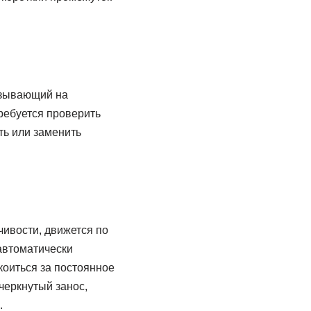
азывающий на
ребуется проверить
ть или заменить
чивости, движется по
 автоматически
коиться за постоянное
черкнутый занос,
.