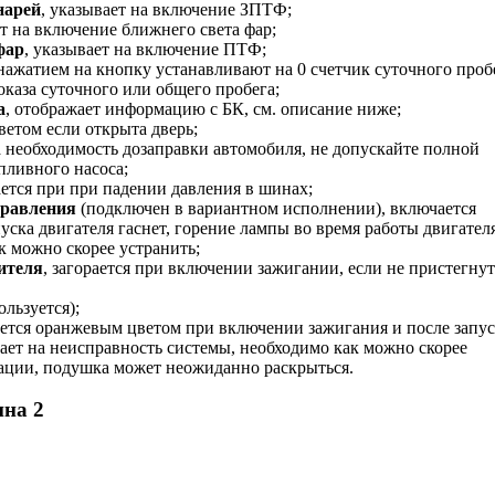
нарей
, указывает на включение ЗПТФ;
ет на включение ближнего света фар;
фар
, указывает на включение ПТФ;
 нажатием на кнопку устанавливают на 0 счетчик суточного проб
аза суточного или общего пробега;
а
, отображает информацию с БК, см. описание ниже;
светом если открыта дверь;
а необходимость дозаправки автомобиля, не допускайте полной
пливного насоса;
рается при при падении давления в шинах;
правления
(подключен в вариантном исполнении), включается
ска двигателя гаснет, горение лампы во время работы двигател
к можно скорее устранить;
ителя
, загорается при включении зажигании, если не пристегнут
ользуется);
ается оранжевым цветом при включении зажигания и после запус
вает на неисправность системы, необходимо как можно скорее
туации, подушка может неожиданно раскрыться.
на 2