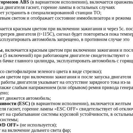
 тормозов ABS
(в вариантном исполнении), включается оранжев
ка двигателя гаснет, горение лампы в остальных случаях
ует устранить в специализированной станции ТО;
нжевым светом и отображает состояние иммобилизатора и режима
чается красным цветом при включении зажигания и через 5с. по
ерегрев двигателя (t>115C), сигнал будет повторяться пока темпе
ксплуатировать автомобиль запрещено, в противном случае это
мы
, включается красным цветом при включении зажигания и посл
ра (5 включений) при работающем двигателе свидетельствуют о
 бачке главного цилиндра, эксплуатировать автомобиль с горя
со светофильтром зеленого цвета в виде стрелки);
ным цветом при включении зажигания и после запуска двигателя
 работы двигателя указывает на отсутствие зарядного тока из-за
 также слабым напряжением (или обрывом) ремня привода генера
ено;
ент движется автомобиль;
чивости (ESC)
(в вариантном исполнении), включается желтым
еля гаснет, горение лампы «ESC OFF» свидетельствует об откл
ает на срабатывание системы курсовой устойчивости, в остальн
 системы;
О/D OFF»
(не используется);
т на включение дальнего света фар;