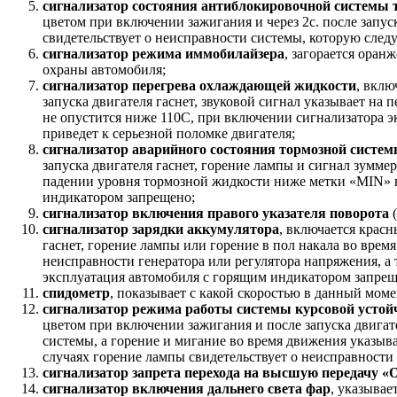
сигнализатор состояния антиблокировочной системы
цветом при включении зажигания и через 2с. после запус
свидетельствует о неисправности системы, которую след
сигнализатор режима иммобилайзера
, загорается ора
охраны автомобиля;
сигнализатор перегрева охлаждающей жидкости
, вклю
запуска двигателя гаснет, звуковой сигнал указывает на п
не опустится ниже 110C, при включении сигнализатора э
приведет к серьезной поломке двигателя;
сигнализатор аварийного состояния тормозной систе
запуска двигателя гаснет, горение лампы и сигнал зумме
падении уровня тормозной жидкости ниже метки «MIN» в
индикатором запрещено;
сигнализатор включения правого указателя поворота
(
сигнализатор зарядки аккумулятора
, включается крас
гаснет, горение лампы или горение в пол накала во время
неисправности генератора или регулятора напряжения, а
эксплуатация автомобиля с горящим индикатором запрещ
спидометр
, показывает с какой скоростью в данный мом
сигнализатор режима работы системы курсовой устой
цветом при включении зажигания и после запуска двигат
системы, а горение и мигание во время движения указыв
случаях горение лампы свидетельствует о неисправности
сигнализатор запрета перехода на высшую передачу «
сигнализатор включения дальнего света фар
, указывае