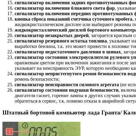
сигнализатор включения задних противотуманных фо
сигнализатор включения ближнего света фар
, указыва
сигнализатор включения передних противотуманных 
кнопка сброса показаний счетчика суточного пробега
,
жидкокристаллическом дисплее или выбирают режимы пок
жидкокристаллический дисплей бортового компьютер
сигнализатор незакрытых дверей
, загорается красным 
сигнализатор резервного остатка топлива
, указывает н
выработки бензина, т.к. это может привести к поломке то
сигнализатор недостаточного давления в шинах
, заго
сигнализатор состояния электроусилителя рулевого у
оранжевым цветом при включении зажигания и после запу
указывает на неисправность ЭУР, которую необходимо ка
сигнализатор непристегнутого ремня безопасности вод
ремень безопасности;
сигнализатор неисправности силового агрегата
(не исп
сигнализатор состояния подушки безопасности
, включ
двигателя гаснет, горение лампы в других случаях указы
обратиться в сервис, т.к. помимо отказа в аварийной си
Штатный бортовой компьютер лада Гранта/ Кали