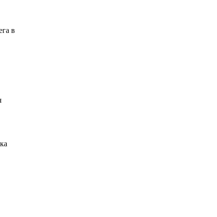
ега в
я
ка