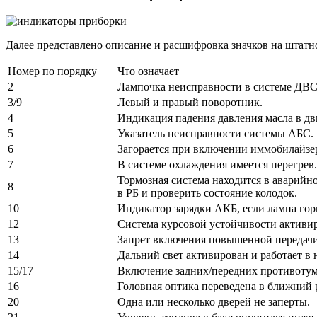
Далее представлено описание и расшифровка значков на штатн
Номер по порядку
Что означает
2
Лампочка неисправности в системе ДВС
3/9
Левый и правый поворотник.
4
Индикация падения давления масла в дв
5
Указатель неисправности системы АБС.
6
Загорается при включении иммобилайзе
7
В системе охлаждения имеется перегрев.
Тормозная система находится в аварийн
8
в РБ и проверить состояние колодок.
10
Индикатор зарядки АКБ, если лампа гори
12
Система курсовой устойчивости активи
13
Запрет включения повышенной передачи 
14
Дальний свет активирован и работает в
15/17
Включение задних/передних противотум
16
Головная оптика переведена в ближний
20
Одна или несколько дверей не заперты.