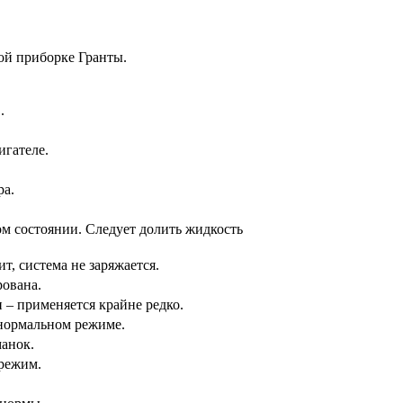
ой приборке Гранты.
.
игателе.
ра.
ом состоянии. Следует долить жидкость
т, система не заряжается.
рована.
– применяется крайне редко.
 нормальном режиме.
анок.
 режим.