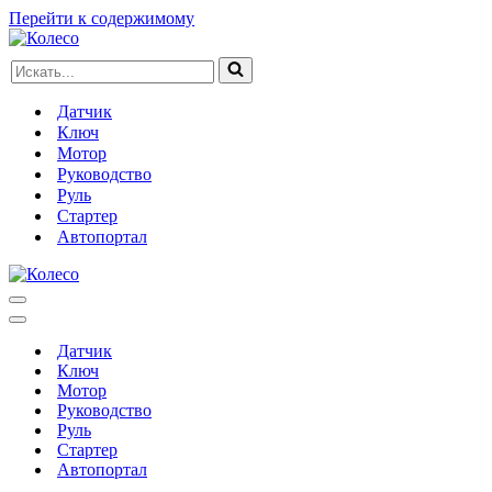
Перейти к содержимому
Искать...
Датчик
Ключ
Мотор
Руководство
Руль
Стартер
Автопортал
Меню
навигации
Меню
навигации
Датчик
Ключ
Мотор
Руководство
Руль
Стартер
Автопортал