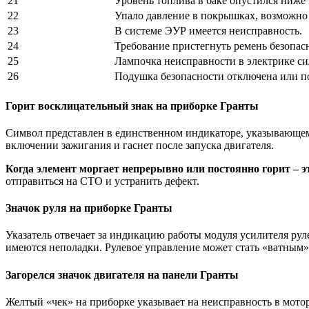
21
Уровень топлива в баке опустился ниже
22
Упало давление в покрышках, возможно 
23
В системе ЭУР имеется неисправность.
24
Требование пристегнуть ремень безопас
25
Лампочка неисправности в электрике си
26
Подушка безопасности отключена или по
Горит восклицательный знак на приборке Гранты
Символ представлен в единственном индикаторе, указывающем 
включении зажигания и гаснет после запуска двигателя.
Когда элемент моргает непрерывно или постоянно горит – э
отправиться на СТО и устранить дефект.
Значок руля на приборке Гранты
Указатель отвечает за индикацию работы модуля усилителя рул
имеются неполадки. Рулевое управление может стать «ватным»
Загорелся значок двигателя на панели Гранты
Желтый «чек» на приборке указывает на неисправность в мотор