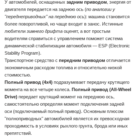
У автомобилей, оснащенных
задним приводом
, энергия от
двигателя передается на заднюю ось (
по аналогии у
"переднеприводных" на переднюю ось
): машина становится
более поворотливой, но чаще входит в занос. Истинные
любители
зимнего дрифта
оценят, а вот простым
водителям справиться с управлением поможет система
динамической стабилизации автомобиля — ESP (Electronic
Stability Program).
Транспортное средство с
передним приводом
отличается
экономичным расходом топлива и относительно низкой
стоимостью.
Полный привод (4х4)
подразумевает передачу крутящего
момента на все четыре колеса.
Полный привод (All-Wheel
Drive)
передает крутящий момент на переднюю ось,
самостоятельно определяя момент подключения задней
оси (подключаемый полный привод). Основным плюсом
"полноприводных" автомобилей является их превосходная
проходимость в условиях рыхлого грунта, брода или иных
препятствий.