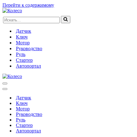
Перейти к содержимому
Искать...
Датчик
Ключ
Мотор
Руководство
Руль
Стартер
Автопортал
Меню
навигации
Меню
навигации
Датчик
Ключ
Мотор
Руководство
Руль
Стартер
Автопортал