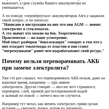
выкипает, а срок службы Вашего аккумулятора не
уменьшается.
А по поводу «перевёрнутых» аккумуляторов Alex-у задавали
такой вопрос, и он написал:
"Написано в инструкции на них что они AGM — значит
электролит в стекломатах.
А это значит что можно на бок. Теоретически.
Практически — на ваше усмотрение.
Мой опыт разборки "боколежащих" говорит о том что у
них отьедает токоотводы от пластин и они стают
"погремушками" ранее чем вырабатывают свой ресурс."
Почему нельзя переворачивать АКБ
при замене электролита?
Уже сто раз слышал, что переворачивать АКБ нельзя, даже на
короткое время, например — при замене
электролита. Другие говорят — мол ни чего страшного,
переверни, слей, промой дистиллированной водой
и заливай по новой — ничего мол не случится.
Например тут читал, как менять электролит, прямо целая
история — сверлить дырки, потом их запаивать,