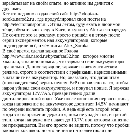
зарабатывает на своём опыте, но активно им делится с
другими.
Кстати недавно создал свой сайт http://adopt-zu-
soroka.narod2.ru , где продублировал свои посты на
http://electrotransport.ru . Этим летом, буду ехать к любимой
тёще, обязательно заеду в Киев, и куплю у Alex-a его зарядку.
Не сочтите это за рекламу, просто пришёл я к этому после
серии экспериментов над аккумуляторами, которые
подтвердили всё, о чём писал Alex_Soroka.
В своё время, сделав зарядное Голова
http://www.irls.narod.ru/bp/zar/zar32.htm , которое многие
хвалили, я наивно полагал, что заряжаю свои аккумуляторы
правильно. Данное зарядное, заряжает в автоматическом
режиме, строго в соответствии с графиками, нарисованными
в даташите на аккумулятор. Но, оказалось, что даташитам
(производителям) верить нельзя. Всё направлено на то, чтобы
народ убивал свои аккумуляторы, и покупал новые. Я заряжал
аккумуляторы 12V/7Ah, преварительно долив
дистиллированной воды. Уже после окончания первого этапа,
когда напряжение на аккумуляторе достигает 14,5V, начинают
по очереди вылетать пробки. А ведь ещё есть второй этап,
когда это напряжение держится, пока не упадёт ток, и третий
этап, когда напряжение падает до 13,7V, при котором кипение
не прекращается. Вы его просто не видите, потому что пробки
закрыты крышкой, но это не значит что электролит не