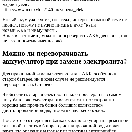
мароки ужас.
htt p://www.moskvich2140.ru/zamena_elektr.
Новый акум уже купил, но всеже, интерес по данной теме не
пропал, потому не нужно писать в духе "купи
новый АКБ и не мучайся".
А как вы считаете, можно ли перевернуть АКБ для слива, или
нельзя. и почему именно так?
Можно ли переворачивать
аккумулятор при замене электролита?
Для правильной замены электролита в АКБ, особенно в
старой батарее, ни в коем случае не рекомендуется
переворачивать батарею.
Чтобы слить старый электролит надо просверлить в самом
низу банок аккумулятора отверстия, слить электролит и
хорошенько пролить банки большим количеством
дистилированной воды, чтобы вышел весь осадок.
После этого отверстия в банках можно закупорить временной
затычной, налить в батарею дистилированной воды и дать
заряд, эта операция выгоняет из пластин накопившийся