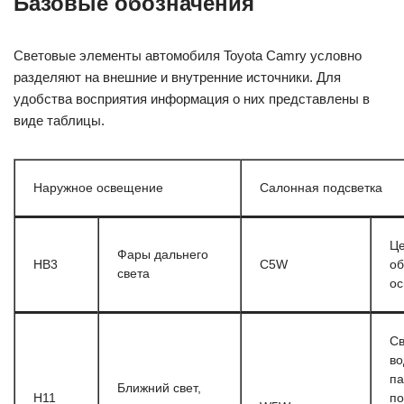
Базовые обозначения
Световые элементы автомобиля Toyota Camry условно
разделяют на внешние и внутренние источники. Для
удобства восприятия информация о них представлены в
виде таблицы.
Наружное освещение
Салонная подсветка
Це
Фары дальнего
НВ3
C5W
о
света
о
Св
во
па
Ближний свет,
Н11
по