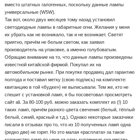
вместо штатных галогенных, поскольку данные лампы
универсальные (W5W).
Так вот, около двух месяцев тому назад установил
светодиодные лампы в габаритные огни. Желания у меня
их убрать как не возникало, так и не возникает. Светят
приятно, причём не белым светом, как заявил
производитель на упаковке, а именно голубоватым.
Обращаю внимание на то, что данные лампы произведены
известной китайской фирмой. Покупал их на
автомобильном рынке. При покупке продавец дал гарантию
полгода и поставил метку (свою подпись) на комплекте:
квитанцию в той «будке») не выписывали. Тем же, кто не
спешит с установкой ламп, я бы посоветовал просмотреть
сайт ali. За 80-100 руб. можно заказать комплект из (!) 10
таких ламп, причём разного цвета свечения (белый, тёплый
белый, синий, красный и т.д.). Однако некоторые заказчики
писали в отзывах про то, что из 10 полученных ламп одна
(редко две) не горят. Но это малая «расплата» за такое
количество ламп по цене за одну, купленную «на месте».