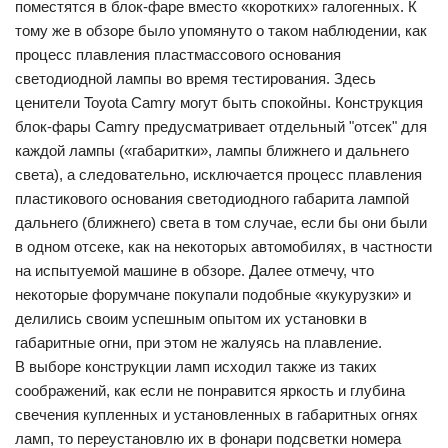
поместятся в блок-фаре вместо «коротких» галогенных. К
тому же в обзоре было упомянуто о таком наблюдении, как
процесс плавления пластмассового основания
светодиодной лампы во время тестирования. Здесь
ценители Toyota Camry могут быть спокойны. Конструкция
блок-фары Camry предусматривает отдельный "отсек" для
каждой лампы («габаритки», лампы ближнего и дальнего
света), а следовательно, исключается процесс плавления
пластикового основания светодиодного габарита лампой
дальнего (ближнего) света в том случае, если бы они были
в одном отсеке, как на некоторых автомобилях, в частности
на испытуемой машине в обзоре. Далее отмечу, что
некоторые форумчане покупали подобные «кукурузки» и
делились своим успешным опытом их установки в
габаритные огни, при этом не жалуясь на плавление.
В выборе конструкции ламп исходил также из таких
соображений, как если не понравится яркость и глубина
свечения купленных и установленных в габаритных огнях
ламп, то переустановлю их в фонари подсветки номера