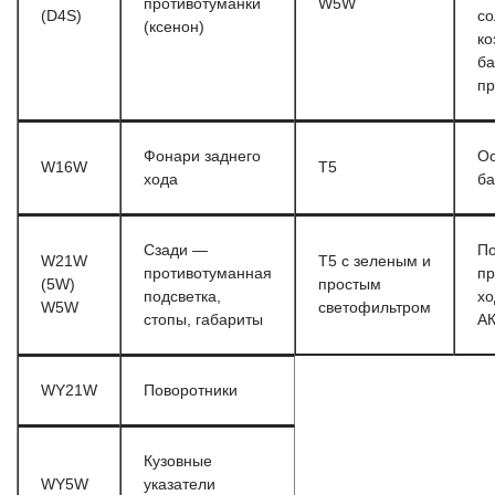
противотуманки
W5W
(D4S)
со
(ксенон)
ко
ба
пр
Фонари заднего
О
W16W
T5
хода
ба
Сзади —
По
W21W
T5 с зеленым и
противотуманная
пр
(5W)
простым
подсветка,
хо
W5W
светофильтром
стопы, габариты
А
WY21W
Поворотники
Кузовные
WY5W
указатели