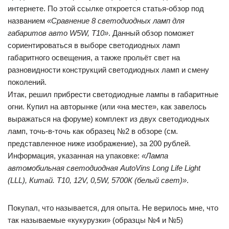
интернете. По этой ссылке откроется статья-обзор под
названием
«Сравнение 8 светодиодных ламп для
габаритов авто W5W, T10»
. Данный обзор поможет
сориентироваться в выборе светодиодных ламп
габаритного освещения, а также прольёт свет на
разновидности конструкций светодиодных ламп и смену
поколений.
Итак, решил прибрести светодиодные лампы в габаритные
огни. Купил на авторынке (или «на месте», как завелось
выражаться на форуме) комплект из двух светодиодных
ламп, точь-в-точь как образец №2 в обзоре (см.
представленное ниже изображение), за 200 рублей.
Информация, указанная на упаковке:
«Лампа
автомобильная светодиодная
AutoVins Long Life Light
(LLL), Китай. T10, 12V, 0,5W, 5700К (белый свет)»
.
Покупал, что называется, для опыта. Не верилось мне, что
так называемые «кукурузки» (образцы №4 и №5)