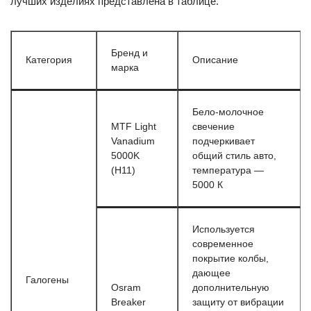
лучших изделиях представлена в таблице.
Бренд и
Категория
Описание
марка
Бело-молочное
MTF Light
свечение
Vanadium
подчеркивает
5000K
общий стиль авто,
(H11)
температура —
5000 К
Используется
современное
покрытие колбы,
дающее
Галогены
Osram
дополнительную
Breaker
защиту от вибрации