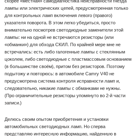
скорее «местная» самодиагностика неисправности гнезда
лампы или электрических цепей, предусмотренная только
для контрольных ламп включения левого (правого)
указателя поворота. В этом легко убедиться, просто
внимательно посмотрев светодиодные заменители этой
лампы: ни на одной не встречаются резисторы (или
«обманки») для обхода СКИЛ. По крайней мере мне не
встречались: есть либо галогенные лампы с стеклянным
цоколем, либо светодиодные с пластмассовым основанием
(в большинстве своём), притом без резисторов. Поэтому
подытожу и повторюсь: в автомобиле Camry V40 не
предусмотрена система контроля исправности ламп и,
следовательно, никакие лампы с обманками не нужны.
(Про ограничительные резисторы упомянуто во 2-й части
записи.)
Делюсь своим опытом приобретения и установки
автомобильных светодиодных ламп. Но сперва
представляю интересную информацию, найденную в