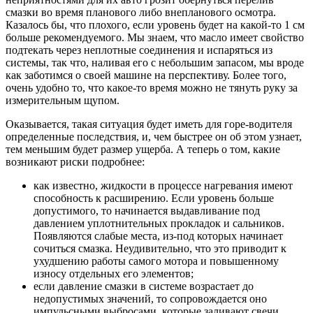
смазки во время планового либо внепланового осмотра.
Казалось бы, что плохого, если уровень будет на какой-то 1 см
больше рекомендуемого. Мы знаем, что масло имеет свойство
подтекать через неплотные соединения и испаряться из
системы, так что, наливая его с небольшим запасом, мы вроде
как заботимся о своей машине на перспективу. Более того,
очень удобно то, что какое-то время можно не тянуть руку за
измерительным щупом.
Оказывается, такая ситуация будет иметь для горе-водителя
определенные последствия, и, чем быстрее он об этом узнает,
тем меньшим будет размер ущерба. А теперь о том, какие
возникают риски подробнее:
как известно, жидкости в процессе нагревания имеют
способность к расширению. Если уровень больше
допустимого, то начинается выдавливание под
давлением уплотнительных прокладок и сальников.
Появляются слабые места, из-под которых начинает
сочиться смазка. Неудивительно, что это приводит к
ухудшению работы самого мотора и повышенному
износу отдельных его элементов;
если давление смазки в системе возрастает до
недопустимых значений, то сопровождается оно
импульсными выбросами, которые заливают свечи,