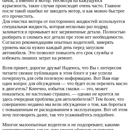
бачок, а именно в мотор. Несмотря на кажущуюся
курьезность, такие случаи происходят очень часто. Главное
после такой ошибки не заводить мотор, и как можно быстрее
его прочистить.
Для очистки мотора от посторонних жидкостей используется
специальная жидкость, которая несколько раз подряд
заливается и промывает все загрязненные детали. Полностью
разбирать и снимать все детали пре этом нет необходимости.
Согласно рекомендациям опытных водителей, замерять
уровень масла нужно каждый день перед запуском
автомобиля. Это позволит повысить его срок службы и
избежать лишних затрат на ремонт.
Всем привет, дорогие друзья! Надеюсь, что Вы с интересом
читаете свежие публикации в этом блоге и уже успели
почерпнуть для себя полезную информацию. Вот Вам еще
один вопрос для обсуждения — что будет если перелить масло
в двигатель? Конечно, избыток смазки — это, может
показаться, не настолько страшно, — однако не кроется ли
здесь очередная проблема для автолюбителя?! Тем более, что
совершенно недавно мы вели обсуждение о том, как бороться
с повышенным ее расходованием в эксплуатации. Вот об этом
хочу поговорить далее, так что усаживайтесь поудобнее.
Многие малоопытные водители и не подозревают, какими
неприятностями для их авто грозит обернуться перелив