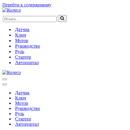
Перейти к содержимому
Искать...
Датчик
Ключ
Мотор
Руководство
Руль
Стартер
Автопортал
Меню
навигации
Меню
навигации
Датчик
Ключ
Мотор
Руководство
Руль
Стартер
Автопортал