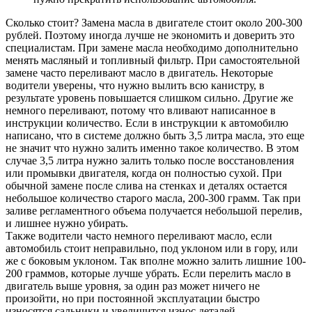
Сколько стоит? Замена масла в двигателе стоит около 200-300
рублей. Поэтому иногда лучше не экономить и доверить это
специалистам. При замене масла необходимо дополнительно
менять масляный и топливный фильтр. При самостоятельной
замене часто переливают масло в двигатель. Некоторые
водители уверены, что нужно вылить всю канистру, в
результате уровень повышается слишком сильно. Другие же
немного переливают, потому что вливают написанное в
инструкции количество. Если в инструкции к автомобилю
написано, что в системе должно быть 3,5 литра масла, это еще
не значит что нужно залить именно такое количество. В этом
случае 3,5 литра нужно залить только после восстановления
или промывки двигателя, когда он полностью сухой. При
обычной замене после слива на стенках и деталях остается
небольшое количество старого масла, 200-300 грамм. Так при
заливе регламентного объема получается небольшой перелив,
и лишнее нужно убирать.
Также водители часто немного переливают масло, если
автомобиль стоит неправильно, под уклоном или в гору, или
же с боковым уклоном. Так вполне можно залить лишние 100-
200 граммов, которые лучше убрать. Если перелить масло в
двигатель выше уровня, за один раз может ничего не
произойти, но при постоянной эксплуатации быстро
износятся сальники и увеличится износ деталей.