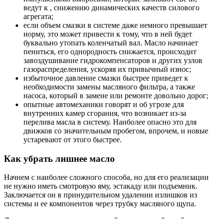
ведут к , снижению динамических качеств силового
агрегата;
если объем смазки в системе даже немного превышает
норму, это может привести к тому, что в ней будет
буквально утопать коленчатый вал. Масло начинает
пениться, его однородность снижается, происходит
завоздушивание гидрокомпенсаторов и других узлов
газораспределения, ускоряя их привычный износ;
избыточное давление смазки быстрее приведет к
необходимости замены масляного фильтра, а также
насоса, который в замене или ремонте довольно дорог;
опытные автомеханики говорят и об угрозе для
внутренних камер сгорания, что возникает из-за
перелива масла в систему. Наиболее опасно это для
движков со значительным пробегом, впрочем, и новые
устаревают от этого быстрее.
Как убрать лишнее масло
Начнем с наиболее сложного способа, но для его реализации
не нужно иметь смотровую яму, эстакаду или подъемник.
Заключается он в принудительном удалении излишков из
системы и ее компонентов через трубку масляного щупа.