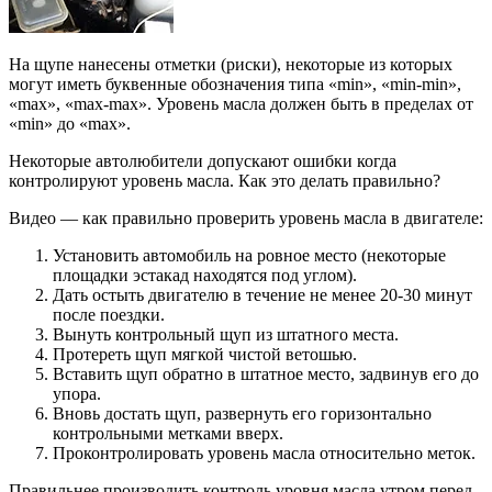
На щупе нанесены отметки (риски), некоторые из которых
могут иметь буквенные обозначения типа «min», «min-min»,
«max», «max-max». Уровень масла должен быть в пределах от
«min» до «max».
Некоторые автолюбители допускают ошибки когда
контролируют уровень масла. Как это делать правильно?
Видео — как правильно проверить уровень масла в двигателе:
Установить автомобиль на ровное место (некоторые
площадки эстакад находятся под углом).
Дать остыть двигателю в течение не менее 20-30 минут
после поездки.
Вынуть контрольный щуп из штатного места.
Протереть щуп мягкой чистой ветошью.
Вставить щуп обратно в штатное место, задвинув его до
упора.
Вновь достать щуп, развернуть его горизонтально
контрольными метками вверх.
Проконтролировать уровень масла относительно меток.
Правильнее производить контроль уровня масла утром перед