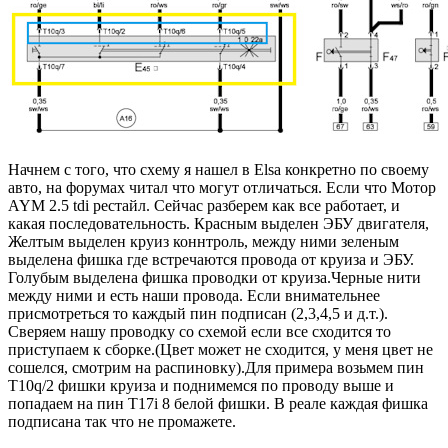
Начнем с того, что схему я нашел в Elsa конкретно по своему
авто, на форумах читал что могут отличаться. Если что Мотор
AYM 2.5 tdi рестайл. Сейчас разберем как все работает, и
какая последовательность. Красным выделен ЭБУ двигателя,
Желтым выделен круиз коннтроль, между ними зеленым
выделена фишка где встречаются провода от круиза и ЭБУ.
Голубым выделена фишка проводки от круиза.Черные нити
между ними и есть наши провода. Если внимательнее
присмотреться то каждый пин подписан (2,3,4,5 и д.т.).
Сверяем нашу проводку со схемой если все сходится то
приступаем к сборке.(Цвет может не сходится, у меня цвет не
сошелся, смотрим на распиновку).Для примера возьмем пин
T10q/2 фишки круиза и поднимемся по проводу выше и
попадаем на пин T17i 8 белой фишки. В реале каждая фишка
подписана так что не промажете.