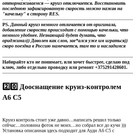
оттормаживаемся — круиз отключается. Восстановить
последнюю зафиксированную скорость можно нажав на
"качельку" в сторону RES.
———————————————————————————
PS.
Данный круиз немного отличается от оригинала,
добавление скорости происходит с помощью качельки, что
немного удобнее. Незнающий будет думать, что
ориджинал)) Даволен как слон, зае*ался уже им играться))
скоро поездка в Россию намечается, там то и насладимся
———————————————————————————
Набирайте кто не понимает, или хочет быстрее, сделаю под
ключ, либо отдельно проводку или ремонт +375291428601.
———————————————————————————
2️⃣0️⃣ Дооснащение круиз-контролем
А6 С5
Круиз контроль стоит уже давно…написать решил только
сейчас…половина фоток не моих…но собрал все до кучи )))
Установка описанная здесь подходит для Ауди А6 С5 с