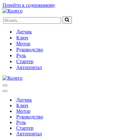
Перейти к содержимому
Искать...
Датчик
Ключ
Мотор
Руководство
Руль
Стартер
Автопортал
Меню
навигации
Меню
навигации
Датчик
Ключ
Мотор
Руководство
Руль
Стартер
Автопортал