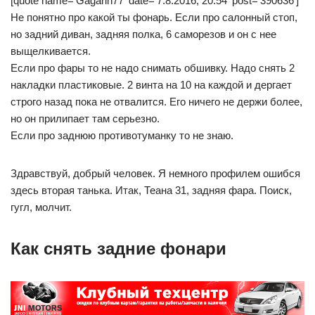
[quote name='Gagarin77' date='7.8.2016, 20:54' post='390636']
Не понятно про какой ты фонарь. Если про салонный стоп,
но задний диван, задняя полка, 6 саморезов и он с нее
выщелкивается.
Если про фары то не надо снимать обшивку. Надо снять 2
накладки пластиковые. 2 винта на 10 на каждой и дергает
строго назад пока не отвалится. Его ничего не держи более,
но он прилипает там серьезно.
Если про заднюю противотуманку то не знаю.
Здравствуй, добрый человек. Я немного профилем ошибся
здесь вторая танька. Итак, Теана 31, задняя фара. Поиск,
гугл, молчит.
Как снять задние фонари