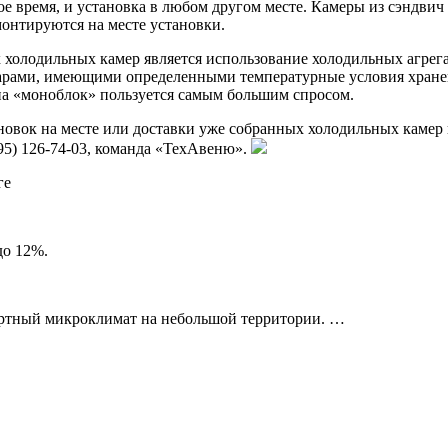
е время, и установка в любом другом месте. Камеры из сэндвич
монтируются на месте установки.
холодильных камер является использование холодильных агрег
варами, имеющими определенными температурные условия хране
па «моноблок» пользуется самым большим спросом.
новок на месте или доставки уже собранных холодильных камер
95) 126-74-03, команда «ТехАвеню».
ге
до 12%.
ртный микроклимат на небольшой территории. …