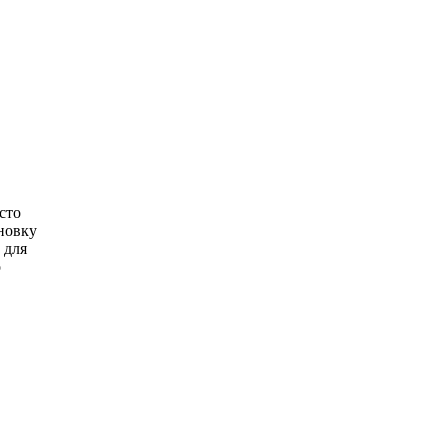
сто
новку
 для
о