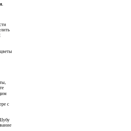
н
.
сти
елить
 цветы
ты,
те
щим
ере с
 Шубу
ование