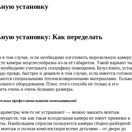
ьную установку
ьную установку: Как переделать
в том случае, если необходимо изготовить морозильную камеру
сте камеры нецелесообразна из-за её габаритов. Такой вариант ча
 необходимо учитывать специфику помещения. Безусловно, уста
 проще, быстрее и дешевле в том случае, если имеется готовое
ваются специальными теплоизоляционными материалами. Тольк
ьного оборудования. Плюс этого способа не только в его
еть очень и очень большие размеры.
 только профессиональными монтажниками!
 параметры чем-то не устраивают — можно заказать монтаж
муществ, так как такая холодильная камера не имеет привязки к
иты. Наибольшим спросом пользуются камеры сборно-разборной
монтаж и полная комплектация всеми деталями – от двери до