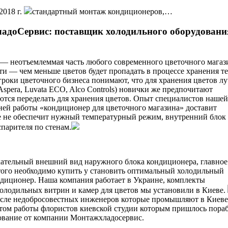
2018 г.
стандартный монтаж кондиционеров,…
адоСервис: поставщик холодильного оборудовани
— неотъемлеммая часть любого современного цветочного магаз
ти — чем меньше цветов будет пропадать в процессе хранения т
роки цветочного бизнеса понимают, что для хранения цветов л
spera, Luvata ECO, Alco Controls) новички же предпочитают
ются переделать для хранения цветов. Опыт специалистов нашей
дней работы «кондиционер для цветочного магазина» доставит
ие не обеспечит нужный температурный режим, внутренний блок 
спарителя по стенам.
екательный внешний вид наружного блока кондиционера, главно
этого необходимо купить у становить оптимальный холодильный
ондиционер. Наша компания работает в Украине, комплекты
холодильных витрин и камер для цветов мы установили в Киеве.
осле недобросовестных инженеров которые промышляют в Киеве
ытом работы флористов киевской студии которым пришлось пора
дование от компании Монтажхладосервис.