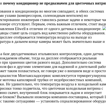
ли
почему кондиционер не предназначен для цветочных витри
вания и кондиционера во многом совпадают, в обеих системах
ми узлами (компрессором, соленоидным вентилем) но
ектировании инженерам ставились разные задачи и некоторые ча
ионере отсутсвуют. Первым, очень важным отличием, стоит выд
авления Eliwell в отличии от одного датчика в кондиционере.
вцы ставят цель создать вид качественно работы оборудования.
исплее отображается температура воздуха на выходе из
ература в дальнем конце камеры может быть значительно выше и
базе двухдатчиковых итальянских контроллеров, один датчик
лождаемом объеме, тогда на дисплее отображается реальная
но при хранении цветов разного вида). Дополнительно система
роля фаз и другими элементами для надежной и длительной рабо
ет таким похвастаться, не говоря уже о внешнем виде и просто
пециалистов Монтажхладосервис комплектуется терморегулирую
оже моточка капилярной трубки от недобросовестных компаний,
и. Не удивительно, что температура воздуха в холодильной кам
исики тонко подметила, что цветочная холодильная витрина с
нно скачет, внутренний блок покрывается льдом и иперестает
ним блоком? Вызывали инженера компании-поставщика, который
я с такими ситуациями — установить сециализированное оборуд