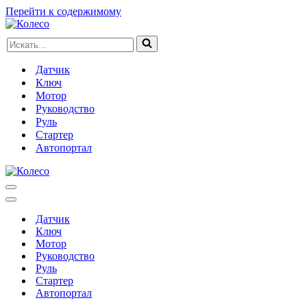
Перейти к содержимому
Искать...
Датчик
Ключ
Мотор
Руководство
Руль
Стартер
Автопортал
Меню
навигации
Меню
навигации
Датчик
Ключ
Мотор
Руководство
Руль
Стартер
Автопортал