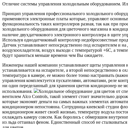
Отличие системы управления холодильным оборудованием. И
Принцип управления профессионального холодильного оборудо
применяются электронные платы которые, управляют основны
функциональность таких контроллеров разная, так как при про
холодильного оборудования для цветочного магазина в кондиц
наличие двухдатчикового электронного контроллера в щите упр
Используя однодатчиковый контроллер недобросовестные прода
Датчик устанавливают непосредственно под испарителем и на д
воздухоохладителя, воздух выходи с температурой +6С, а темп
будут храниться меньше времени чем Вы ожидаете.
Инженеры нашей компании устанавливают щиты управления на 
устанавливается на испарителе, а второй непосредственно в ох
температура в камере, ее можно более тонко настраивать (важ
управления комплектуется пускателями, автоматами, реле конт
ни один переделанный для хранения цветов кондиционер не мож
использования.
Холодильное оборудование для цветов от с
вентилем Alco Controls, такой элемент стоит значительно дор
которые экономят деньги на самых важных элементах автоматик
кондиционером непостоянна. Сотрудница киевской студии флор
кондиционером живет своей жизнью, температру водуха постоя
охлаждать камеру совсем. Как боролись с обмерзшим внутре
из льда оттаивал феном. Единственный способ не сталкиватьс
для цветов.