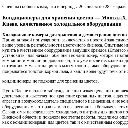
Спешим сообщить вам, что в период с 26 января по 28 февраля 
Кондиционеры для хранения цветов — МонтажХл
Киеве, качественное холодильное оборудование
Холодильные камеры для хранения и демонстрации цветов
Причина такой популярности заключается в простой зависимос
выше уровень рентабельности цветочного бизнеса. Опытные иг
купить качественное оборудование ведущих брендов (Embraco A
установить «для начала» обычный кондиционер, который пыта
компании и мой лично доказывает, что уже после нескольких 
сотрудникам магазина цветов массу хлопот, такое оборудован
покрываться толстой коркой льда, а капли воды будут течь от и
кондиционеры не подходят для хранения цветов.
Пусть Вас не вводит в заблуждение ни низкая цена, ни привл
длительное и качественное хранение срезанных цветов, а для 
агрегат и воздухоохладитель специального назначения, а не к
оборудования мы отправляем во все регионы, а большая часть 
Сегодня мы переделываем холодильную витрину для цветов п
Киевской области и покажем все этапы работы, поделимся оп
как с кондиционерами для цветов так и с качественным обору