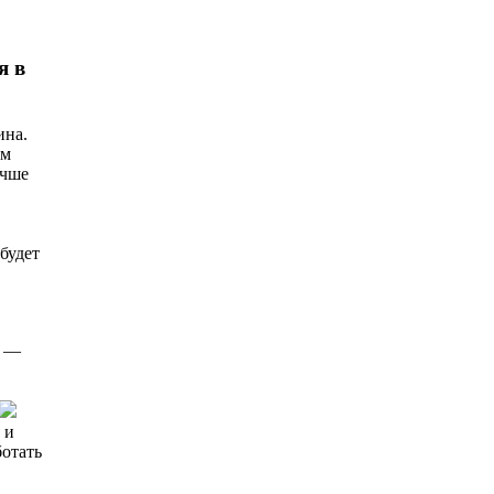
я в
ина.
ем
учше
будет
е —
 и
ботать