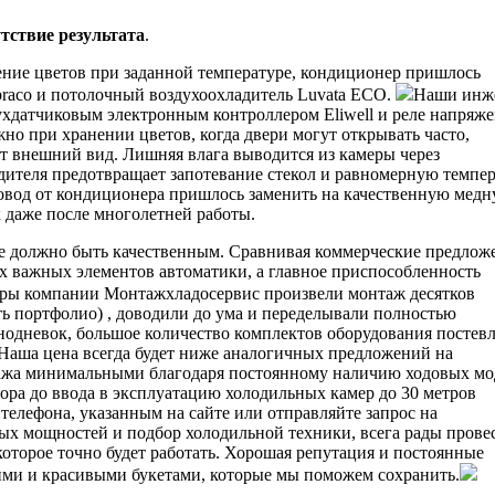
утствие результата
.
нение цветов при заданной температуре, кондиционер пришлось
mbraco и потолочный воздухоохладитель Luvata ECO.
Наши инж
ухдатчиковым электронным контроллером Eliwell и реле напряже
но при хранении цветов, когда двери могут открывать часто,
т внешний вид. Лишняя влага выводится из камеры через
адителя предотвращает запотевание стекол и равномерную темпе
ровод от кондиционера пришлось заменить на качественную мед
 даже после многолетней работы.
е должно быть качественным. Сравнивая коммерческие предлож
х важных элементов автоматики, а главное приспособленность
ы компании Монтажхладосервис произвели монтаж десятков
ть портфолио) , доводили до ума и переделывали полностью
нодневок, большое количество комплектов оборудования постев
 Наша цена всегда будет ниже аналогичных предложений на
нтажа минимальными благодаря постоянному наличию ходовых мо
ора до ввода в эксплуатацию холодильных камер до 30 метров
телефона, указанным на сайте или отправляйте запрос на
ых мощностей и подбор холодильной техники, всега рады прове
оторое точно будет работать. Хорошая репутация и постоянные
ими и красивыми букетами, которые мы поможем сохранить.