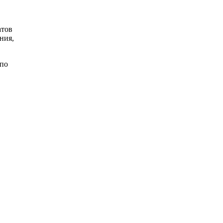
атов
ния,
 по