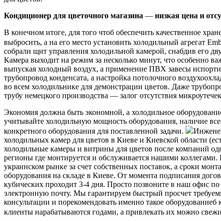
Кондиционер для цветочного магазина
—
низкая цена и отс
В конечном итоге, для того чтоб обеспечить качественное хра
выбросить, а на его место установить холодильный агрегат E
собрали щит управления холодильной камерой, снабдив его дв
Камера выходит на режим за несколько минут, что особенно важ
выпуская холодный воздух, а применение ПВХ завесы испорти
трубопровод конденсата, а настройка потолочного воздухоохл
во всем холодильнике для демонстрации цветов. Даже трубоп
трубу немецкого производства — залог отсутствия микроутечек
Экономия должна быть экономной, а холодильное оборудовани
учитывайте холодильную мощность оборудования, наличие все
конкретного оборудования для поставленной задачи.
Инженер
холодильных камер для цветов в Киеве и Киевской области (ес
холодильные камеры и витрины для цветов после компаний од
регионы где монтируется и обслуживается нашими коллегами.
украинском рынке за счет собственных поставок, а сроки мо
оборудования на складе в Киеве. От момента подписания догов
кубических проходит 3-4 дня. Просто позвоните в наш офис по 
электронную почту. Мы гарантируем быстрый просчет требуем
консультации и порекомендовать именно такое оборудованиеб к
клиенты нарабатываются годами, а привлекать их можно свеж