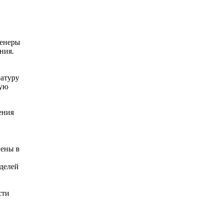
енеры
ния.
ратуру
ную
ения
лены в
делей
сти