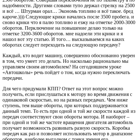
надобмности. Другими словами тупо держал стрелку на 2500
и всё … Штурман орал… Экономь топливо и всё такое. бред
кароче.)))) Следующие крики начались после 3500 пробега. и
сново крики что я палю топливо и езжу на отметке 2000-3000
оборотов. Перключение на повышение делаю только на
отметке 3200-3600 оборотов. мне надоели эти крики и я
нашол вот эту статью. И того… высказываемся на каких
оборотах следует переходить на следующую передачу?
Каждый, кто водит машину, совершенно обоснованно уверен
в том, что умеет это делать. Но насколько рационально мы
управляем своим автомобилем? На сегодняшнем уроке
«Автошколы» речь пойдет о том, когда нужно переключать
передачи.
Для чего придумали КПП? Ответ на этот вопрос можно
получить, если прислушаться к мотору во время движения с
одинаковой скоростью, но на разных передачах. Чем ниже
ступень, тем выше обороты, при которых поддерживается
данный темп. То есть при одной и той же скорости каждой из
передач соответствуют свои обороты мотора. И наоборот –
при одной и той же частоте вращения двигателя автомобиль
получает возможность развивать разную скорость. Коробка
передач как раз и позволяет использовать мотор в диапазоне
оборотов, наиболее выгодном с точки зрения его