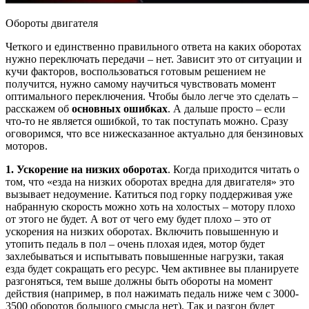
Обороты двигателя
Четкого и единственно правильного ответа на каких оборотах
нужно переключать передачи – нет. Зависит это от ситуации и
кучи факторов, воспользоваться готовым решением не
получится, нужно самому научиться чувствовать момент
оптимального переключения. Чтобы было легче это сделать –
расскажем об
основных ошибках
. А дальше просто – если
что-то не является ошибкой, то так поступать можно. Сразу
оговоримся, что все нижесказанное актуально для бензиновых
моторов.
1. Ускорение на низких оборотах
. Когда приходится читать о
том, что «езда на низких оборотах вредна для двигателя» это
вызывает недоумение. Катиться под горку поддерживая уже
набранную скорость можно хоть на холостых – мотору плохо
от этого не будет. А вот от чего ему будет плохо – это от
ускорения на низких оборотах. Включить повышенную и
утопить педаль в пол – очень плохая идея, мотор будет
захлебываться и испытывать повышенные нагрузки, такая
езда будет сокращать его ресурс. Чем активнее вы планируете
разгоняться, тем выше должны быть обороты на момент
действия (например, в пол нажимать педаль ниже чем с 3000-
3500 оборотов большого смысла нет). Так и разгон будет