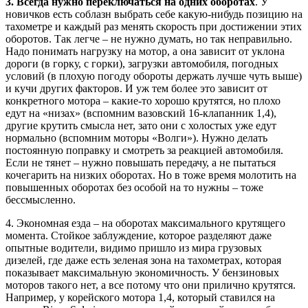
3. Всегда нужно переключаться на одних оборотах
. У
новичков есть соблазн выбрать себе какую-нибудь позицию на
тахометре и каждый раз менять скорость при достижении этих
оборотов. Так легче – не нужно думать, но так неправильно.
Надо понимать нагрузку на мотор, а она зависит от уклона
дороги (в горку, с горки), загрузки автомобиля, погодных
условий (в плохую погоду обороты держать лучше чуть выше)
и кучи других факторов. И уж тем более это зависит от
конкретного мотора – какие-то хорошо крутятся, но плохо
едут на «низах» (вспомним вазовский 16-клапанник 1,4),
другие крутить смысла нет, зато они с холостых уже едут
нормально (вспомним моторы «Волги»). Нужно делать
постоянную поправку и смотреть за реакцией автомобиля.
Если не тянет – нужно повышать передачу, а не пытаться
кочегарить на низких оборотах. Но в тоже время молотить на
повышенных оборотах без особой на то нужны – тоже
бессмысленно.
4. Экономная езда – на оборотах максимального крутящего
момента. Стойкое заблуждение, которое разделяют даже
опытные водители, видимо пришло из мира грузовых
дизелей, где даже есть зеленая зона на тахометрах, которая
показывает максимальную экономичность. У бензиновых
моторов такого нет, а все потому что они прилично крутятся.
Например, у корейского мотора 1,4, который ставился на