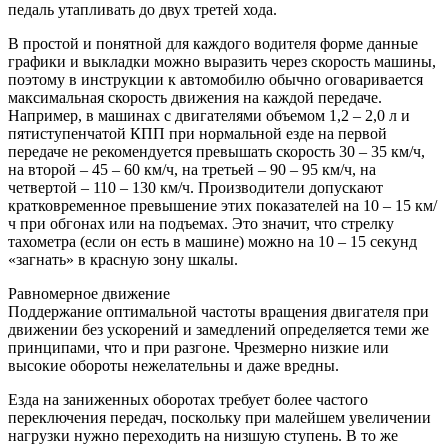
педаль утапливать до двух третей хода.
В простой и понятной для каждого водителя форме данные
графики и выкладки можно выразить через скорость машины,
поэтому в инструкции к автомобилю обычно оговаривается
максимальная скорость движения на каждой передаче.
Например, в машинах с двигателями объемом 1,2 – 2,0 л и
пятиступенчатой КПП при нормальной езде на первой
передаче не рекомендуется превышать скорость 30 – 35 км/ч,
на второй – 45 – 60 км/ч, на третьей – 90 – 95 км/ч, на
четвертой – 110 – 130 км/ч. Производители допускают
кратковременное превышение этих показателей на 10 – 15 км/
ч при обгонах или на подъемах. Это значит, что стрелку
тахометра (если он есть в машине) можно на 10 – 15 секунд
«загнать» в красную зону шкалы.
Равномерное движение
Поддержание оптимальной частоты вращения двигателя при
движении без ускорений и замедлений определяется теми же
принципами, что и при разгоне. Чрезмерно низкие или
высокие обороты нежелательны и даже вредны.
Езда на заниженных оборотах требует более частого
переключения передач, поскольку при малейшем увеличении
нагрузки нужно переходить на низшую ступень. В то же