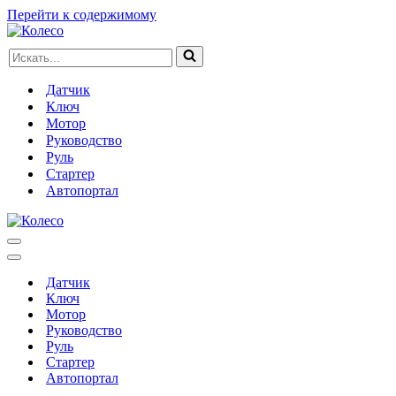
Перейти к содержимому
Искать...
Датчик
Ключ
Мотор
Руководство
Руль
Стартер
Автопортал
Меню
навигации
Меню
навигации
Датчик
Ключ
Мотор
Руководство
Руль
Стартер
Автопортал