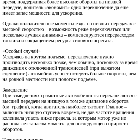
время, поддерживая более высокие обороты на низшей
передаче, водитель «экономит» одно переключение да еще
имеет запас мощности для ускорения.
Однако положительные моменты езды на низших передачах с
высокой скоростью – возможность реже переключаться или
несколько лучшая динамика – компенсируются перерасходом
топлива и сокращением ресурса силового агрегата.
«Особый случай»
Ускоряясь на крутом подъеме, переключение нужно
производить несколько позже, чем обычно, поскольку за время
движения с отключенной трансмиссией (при выжатом
сцеплении) автомобиль успеет потерять больше скорости, чем
на ровной местности или пологом подъеме.
Замедление
При замедлениях грамотные автомобилисты переключаются с
высшей передачи на низшую в том же диапазоне оборотов
(см. график), когда двигатель наиболее тяговит. Главное –
включить низшую ступень вовремя, не дав частоте вращения
коленвала упасть ниже предела, за которым мотор уже не
располагает запасом момента для последующего прироста
оборотов.
Тахометр в помощь