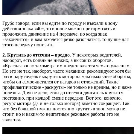
Грубо говоря, если вы едите по городу и въехали в зону
действия знака «40», то вполне можно притормозить и
продолжить движение на 4 передаче, но когда знак
«закончится» и вам захочется резко разогнаться, то лучше для
этого передачу понизить.
2. Крутить до отсечки – вредно
. У некоторых водителей,
наоборот, есть боязнь не низких, а высоких оборотов.
«Красная зона» тахометра им представляется чем-то ужасным.
Но это не так, наоборот, часто механики рекомендуют хотя бы
раз в пару недель выкрутить мотор на максимальные обороты,
чтобы он самоочистился от нагаров и отложений. Такие
профилактические «раскруты» не только не вредны, но и даже
полезны. Другое дело, если до отсечки двигатель крутится
постоянно, при каждой смене передачи. Вот это, конечно,
ресурс мотора (да и не только мотора) заметно сокращает. Так
что без большой нужны постоянно крутить в звон мотор не
стоит, но и каким-то нештатным режимом работы это не
является.