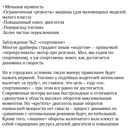
+Меньшая шумность
-Ограниченная «резвость» машины (для маломощных моделей
малого класса)
-Повышенный износ двигателя
-Перерасход топлива
-Более частые переключения
Заблуждение №2: «спортивное»
Многие драйверы страдают иным «недугом» – привычкой
«перекручивать» мотор при разгонах. Мол, мы ездим по-
спортивному, а уж спортсмены знают, как достигается
динамика и скорость.
Но в городских условиях такую манеру правильнее будет
назвать нервной. Топливо у подобных водителей интенсивно
вылетает «в трубу», но главное, что цель – езда «по-
спортивному» – при этом все равно не достигается.
Современные моторы весьма быстроходные и отличаются
сдвинутым в область высоких оборотов максимальным
моментом. Но «крутить» двигатель выше оборотов
наивысшей мощности нет смысла – прирост динамики по
сравнению с оптимальным режимом будет, но небольшой.
Кроме того, «лишние» обороты коленчатого вала влекут за
собой сокращение ресурса деталей двигателя и повышение