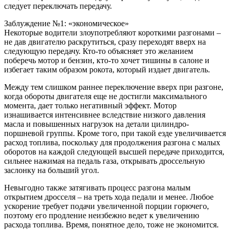
следует переключать передачу.
Заблуждение №1: «экономическое»
Некоторые водители злоупотребляют короткими разгонами –
не дав двигателю раскрутиться, сразу переходят вверх на
следующую передачу. Кто-то объясняет это желанием
поберечь мотор и бензин, кто-то хочет тишины в салоне и
избегает таким образом рокота, который издает двигатель.
Между тем слишком раннее переключение вверх при разгоне,
когда обороты двигателя еще не достигли максимального
момента, дает только негативный эффект. Мотор
изнашивается интенсивнее вследствие низкого давления
масла и повышенных нагрузок на детали цилиндро-
поршневой группы. Кроме того, при такой езде увеличивается
расход топлива, поскольку для продолжения разгона с малых
оборотов на каждой следующей высшей передаче приходится,
сильнее нажимая на педаль газа, открывать дроссельную
заслонку на больший угол.
Невыгодно также затягивать процесс разгона малым
открытием дросселя – на треть хода педали и менее. Любое
ускорение требует подачи увеличенной порции горючего,
поэтому его продление неизбежно ведет к увеличению
расхода топлива. Время, понятное дело, тоже не экономится.