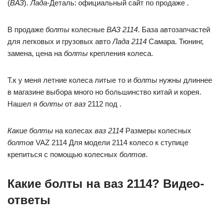
(
ВАЗ
).
Лада
-Деталь: официальный сайт по продаже .
В продаже
болты
колесные
ВАЗ 2114
. База автозапчастей
для легковых и грузовых авто
Лада 2114
Самара. Тюнинг,
замена, цена на
болты
крепления колеса.
Т.к у меня летние колеса литые то и
болты
нужны длиннее
в магазине выбора много но большинство китай и корея.
Нашел я
болты
от
ваз
2112 под .
Какие болты
на колесах
ваз 2114
Размеры колесных
болтов
VAZ 2114 Для модели 2114 колесо к ступице
крепиться с помощью колесных
болтов
.
Какие болты на ваз 2114? Видео-
ответы