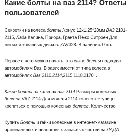
Какие болты на ваз 2114? Ответы
пользователей
Секретки на колёса
болты
/конус 12х1,25*28мм
ВАЗ
2101-
2115,
Лада
Калина, Приора, Гранта Пежо Ситроен Для
литых и кованных дисков. ZAV328. В наличии: 0 шт.
Первое с чего можно начать, это
какие болты
подходят
автомобилям
Ваз
. В зависимости от типа колеса в
автомобилях
Ваз
2110,
2114
,2115,1118,2170, .
Какие болты
на колесах
ваз 2114
Размеры колесных
болтов
VAZ 2114 Для модели 2114 колесо к ступице
крепиться с помощью колесных
болтов
. Количество.
Купить
Болты
и гайки колесные в интернет-магазине
оригинальных и аналоговых запасных частей на
ЛАДА